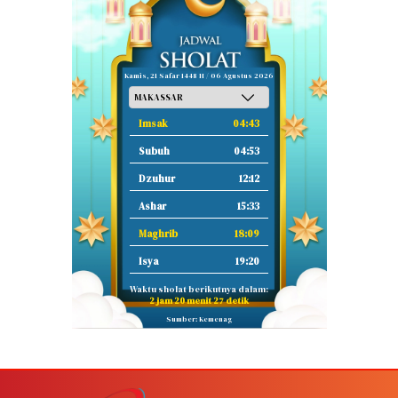
Kamis, 21 Safar 1448 H / 06 Agustus 2026
Imsak
04:43
Subuh
04:53
Dzuhur
12:12
Ashar
15:33
Maghrib
18:09
Isya
19:20
Waktu sholat berikutnya dalam:
2 jam 20 menit 26 detik
Sumber: Kemenag