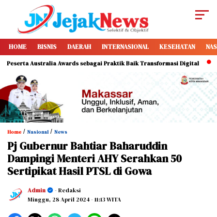
HOME
BISNIS
DAERAH
INTERNASIONAL
KESEHATAN
NAS
a Australia Awards sebagai Praktik Baik Transformasi Digital
Sidra
/
/
Home
Nasional
News
Pj Gubernur Bahtiar Baharuddin
Dampingi Menteri AHY Serahkan 50
Sertipikat Hasil PTSL di Gowa
Admin
- Redaksi
Minggu, 28 April 2024
- 11:13 WITA