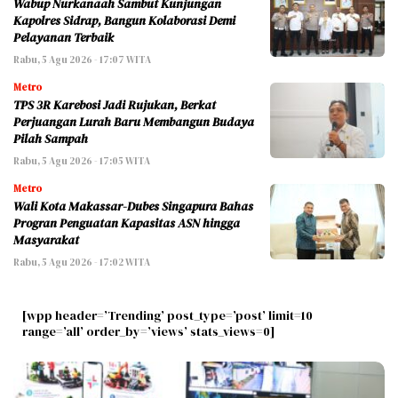
Wabup Nurkanaah Sambut Kunjungan
Kapolres Sidrap, Bangun Kolaborasi Demi
Pelayanan Terbaik
Rabu, 5 Agu 2026 - 17:07 WITA
Metro
TPS 3R Karebosi Jadi Rujukan, Berkat
Perjuangan Lurah Baru Membangun Budaya
Pilah Sampah
Rabu, 5 Agu 2026 - 17:05 WITA
Metro
Wali Kota Makassar-Dubes Singapura Bahas
Progran Penguatan Kapasitas ASN hingga
Masyarakat
Rabu, 5 Agu 2026 - 17:02 WITA
[wpp header=’Trending’ post_type=’post’ limit=10
range=’all’ order_by=’views’ stats_views=0]