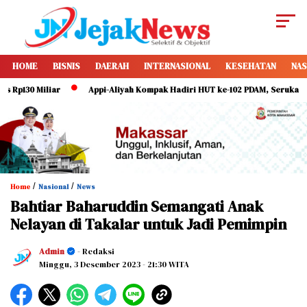
HOME
BISNIS
DAERAH
INTERNASIONAL
KESEHATAN
NAS
130 Miliar
Appi-Aliyah Kompak Hadiri HUT ke-102 PDAM, Serukan Direks
/
/
Home
Nasional
News
Bahtiar Baharuddin Semangati Anak
Nelayan di Takalar untuk Jadi Pemimpin
Admin
- Redaksi
Minggu, 3 Desember 2023
- 21:30 WITA