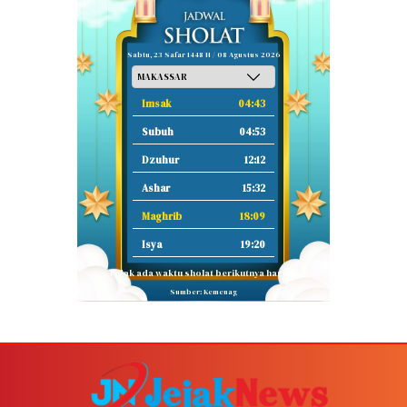
Sabtu, 23 Safar 1448 H / 08 Agustus 2026
Imsak
04:43
Subuh
04:53
Dzuhur
12:12
Ashar
15:32
Maghrib
18:09
Isya
19:20
Tidak ada waktu sholat berikutnya hari ini.
Sumber: Kemenag