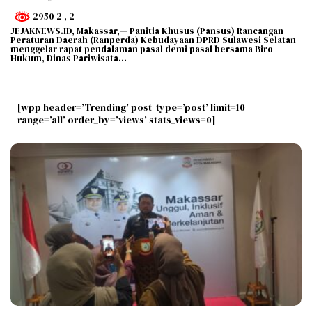
2950 2
, 2
JEJAKNEWS.ID, Makassar,— Panitia Khusus (Pansus) Rancangan
Peraturan Daerah (Ranperda) Kebudayaan DPRD Sulawesi Selatan
menggelar rapat pendalaman pasal demi pasal bersama Biro
Hukum, Dinas Pariwisata…
[wpp header=’Trending’ post_type=’post’ limit=10
range=’all’ order_by=’views’ stats_views=0]