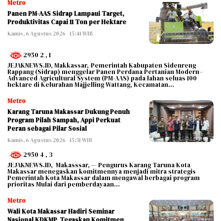
Metro
Panen PM-AAS Sidrap Lampaui Target,
Produktivitas Capai 11 Ton per Hektare
Kamis, 6 Agustus 2026 - 15:41 WIB
2950 2
, 1
JEJAKNEWS.ID, Makkassar,-Pemerintah Kabupaten Sidenreng
Rappang (Sidrap) menggelar Panen Perdana Pertanian Modern–
Advanced Agricultural System (PM-AAS) pada lahan seluas 100
hektare di Kelurahan Majjelling Wattang, Kecamatan…
Metro
Karang Taruna Makassar Dukung Penuh
Program Pilah Sampah, Appi Perkuat
Peran sebagai Pilar Sosial
Kamis, 6 Agustus 2026 - 15:31 WIB
2950 4
, 3
JEJAKNEWS.ID, Makasssar, — Pengurus Karang Taruna Kota
Makassar menegaskan komitmennya menjadi mitra strategis
Pemerintah Kota Makassar dalam mengawal berbagai program
prioritas Mulai dari pemberdayaan…
Metro
Wali Kota Makassar Hadiri Seminar
Nasional KDKMP, Tegaskan Komitmen