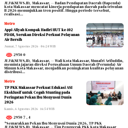
JEJAKNEWS.ID, Makassar, — Badan Pendapatan Daerah (Bapenda)
Kota Makassar mencatat kinerja pendapatan daerah pada triwulan
II 2026 menunjukkan tren positif. Hingga periode tersebut,
realisasi…
Metro
Appi-Aliyah Kompak Hadiri HUT ke-102
PDAM, Serukan Direksi Perkuat Pelayanan
Air Bersih
Jumat, 7 Agustus 2026 - 06:24 WIB
2950 0
JEJAKNEWS.ID, Makassar, — Wali Kota Makassar, Munafri Arifuddin,
meminta jajaran direksi Perusahaan Umum Daerah (Perumda) Air
Minum Kota Makassar, menjadikan peningkatan kualitas pelayanan
distribusi…
Metro
TP PKK Makassar Perkuat Edukasi ASI
Eksklusif untuk Cegah Stunting pada
Peringatan Pekan Ibu Menyusui Dunia
2026
Kamis, 6 Agustus 2026 - 16:54 WIB
2950 7
, 4
*Semarakkan Pekan Ibu Menyusui Dunia 2026, TP PKK
JEJAKNEWS.ID, Makassar, – Tim Penggerak PKK Kota Makassar