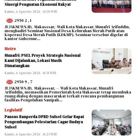
Sinergi Penguatan Ekonomi Rakyat
Kamis, 6 Agustus 2026 - 11:50 WIB
2950 2
, 1
JEJAKNEWS.ID, Makasssar,–Wali Kota Makassar, Munafri Arifuddin,
menghadiri Seminar Nasional Desa/Kelurahan Merah Putih atau
Koperasi Desa Merah Putih (KDKMP). Seminar tersebut digelar di
Kantor Gubernur…
Metro
Munafri: PSEL Proyek Strategis Nasional
Kami Dijalankan, Lokasi Masih
Dimatangkan
Kamis, 6 Agustus 2026 - 11:31 WIB
2950 9
, 7
JEJAKNEWS.ID, Makasssar, — Wali Kota Makassar, Munafri
Arifuddin, memastikan Pemerintah Kota Makassar tetap membuka
ruang dialog dengan masyarakat terkait rencana pembangunan
fasilitas Pengolahan Sampah…
Legislatif
Pansus Ranperda DPRD Sulsel Gelar Rapat
Pengembangan Pelestarian Cagar Budaya
Sulsel
Kamis, 6 Agustus 2026 - 11:23 WIB