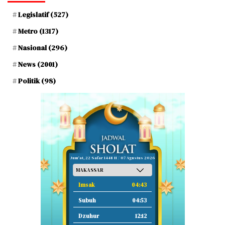
Legislatif
(527)
Metro
(1317)
Nasional
(296)
News
(2001)
Politik
(98)
Jum'at, 22 Safar 1448 H / 07 Agustus 2026
Imsak
04:43
Subuh
04:53
Dzuhur
12:12