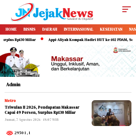
HOME
BISNIS
DAERAH
INTERNASIONAL
KESEHATAN
NAS
lus Rp130 Miliar
Appi-Aliyah Kompak Hadiri HUT ke-102 PDAM, Serukan 
Admin
Metro
Triwulan II 2026, Pendapatan Makassar
Capai 49 Persen, Surplus Rp130 Miliar
Jumat, 7 Agustus 2026 - 18:07 WIB
2950 1
, 1