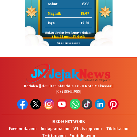
Ashar
15:33
Maghrib
18:09
Isya
19:20
Waktu sholat berikutnya dalam:
1 jam 32 menit 54 detik
Sumber: Kemenag
Redaksi ||Jl.Sultan Alauddin Lr.2D Kota Makassar||
||082188611985||
MEDIA NETWORK
Facebook.com
Instagram.com
Whatsapp.com
Tiktok.com
Twitter.com
Youtube.com