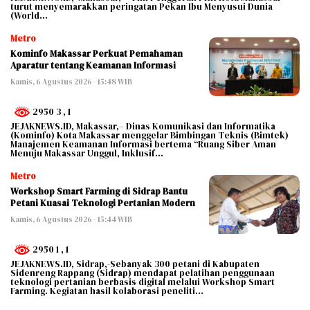
turut menyemarakkan peringatan Pekan Ibu Menyusui Dunia
(World…
Metro
Kominfo Makassar Perkuat Pemahaman
Aparatur tentang Keamanan Informasi
Kamis, 6 Agustus 2026 - 15:48 WIB
2950 3
, 1
JEJAKNEWS.ID, Makassar,– Dinas Komunikasi dan Informatika
(Kominfo) Kota Makassar menggelar Bimbingan Teknis (Bimtek)
Manajemen Keamanan Informasi bertema “Ruang Siber Aman
Menuju Makassar Unggul, Inklusif…
Metro
Workshop Smart Farming di Sidrap Bantu
Petani Kuasai Teknologi Pertanian Modern
Kamis, 6 Agustus 2026 - 15:44 WIB
2950 1
, 1
JEJAKNEWS.ID, Sidrap,-Sebanyak 300 petani di Kabupaten
Sidenreng Rappang (Sidrap) mendapat pelatihan penggunaan
teknologi pertanian berbasis digital melalui Workshop Smart
Farming. Kegiatan hasil kolaborasi peneliti…