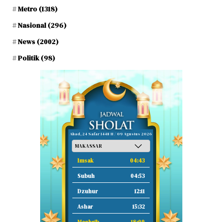
Metro
(1318)
Nasional
(296)
News
(2002)
Politik
(98)
Ahad, 24 Safar 1448 H / 09 Agustus 2026
Imsak
04:43
Subuh
04:53
Dzuhur
12:11
Ashar
15:32