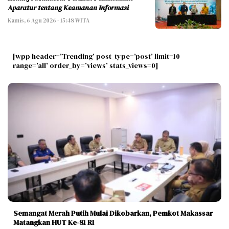
Aparatur tentang Keamanan Informasi
Kamis, 6 Agu 2026 - 15:48 WITA
[wpp header=’Trending’ post_type=’post’ limit=10
range=’all’ order_by=’views’ stats_views=0]
Semangat Merah Putih Mulai Dikobarkan, Pemkot Makassar
Matangkan HUT Ke-81 RI