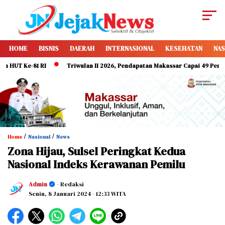
HOME
BISNIS
DAERAH
INTERNASIONAL
KESEHATAN
NAS
 Ke-81 RI
Triwulan II 2026, Pendapatan Makassar Capai 49 Persen, Sur
/
/
Home
Nasional
News
Zona Hijau, Sulsel Peringkat Kedua
Nasional Indeks Kerawanan Pemilu
Admin
- Redaksi
Senin, 8 Januari 2024
- 12:33 WITA