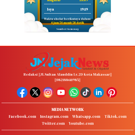
Maghrib
18:09
Isya
19:19
Waktu sholat berikutnya dalam:
4 jam 54 menit 57 detik
Sumber: Kemenag
Redaksi ||Jl.Sultan Alauddin Lr.2D Kota Makassar||
||082188611985||
MEDIA NETWORK
Facebook.com
Instagram.com
Whatsapp.com
Tiktok.com
Twitter.com
Youtube.com