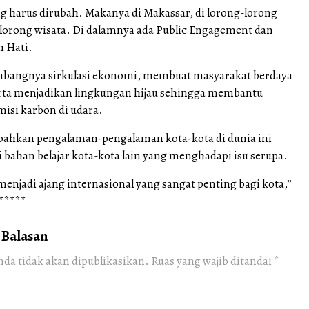
ng harus dirubah. Makanya di Makassar, di lorong-lorong
 lorong wisata. Di dalamnya ada Public Engagement dan
h Hati.
bangnya sirkulasi ekonomi, membuat masyarakat berdaya
rta menjadikan lingkungan hijau sehingga membantu
si karbon di udara.
hkan pengalaman-pengalaman kota-kota di dunia ini
 bahan belajar kota-kota lain yang menghadapi isu serupa.
enjadi ajang internasional yang sangat penting bagi kota,”
*****
 Balasan
nda tidak akan dipublikasikan.
Ruas yang wajib ditandai
*