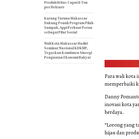
Produktivitas Capai 11 Ton
per Hektare
Karang Taruna Makassar
Dukung Penuh Program Pilah
Sampah, Appi Perkuat Peran
sebagai Pilar Sosial
Wali Kota Makassar Hadiri
Seminar Nasional KDKMP,
Tegaskan Komitmen Sinergi
Penguatan Ekonomi Rakyat
Para wali kota 
memperbaiki ke
Danny Pomanto
inovasi kota y
berdaya.
“Lorong yang t
hijau dan produ