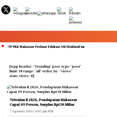
P PKK Makassar Perkuat Edukasi ASI Eksklusif untuk Cegah Stunting pada Pe
[wpp header=’Trending’ post_type=’post’
limit=10 range=’all’ order_by=’views’
stats_views=0]
Triwulan II 2026, Pendapatan Makassar
Capai 49 Persen, Surplus Rp130 Miliar
7 Agustus 2026 | 6:07 pm WIB