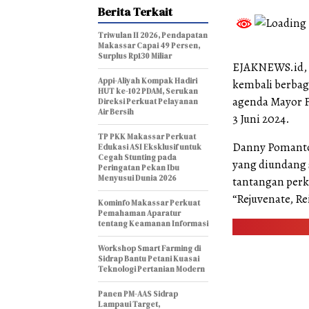
Berita Terkait
Triwulan II 2026, Pendapatan
Makassar Capai 49 Persen,
Surplus Rp130 Miliar
EJAKNEWS.id, 
Appi-Aliyah Kompak Hadiri
kembali berbag
HUT ke-102 PDAM, Serukan
agenda Mayor F
Direksi Perkuat Pelayanan
Air Bersih
3 Juni 2024.
TP PKK Makassar Perkuat
Danny Pomanto
Edukasi ASI Eksklusif untuk
Cegah Stunting pada
yang diundang 
Peringatan Pekan Ibu
Menyusui Dunia 2026
tantangan perko
“Rejuvenate, R
Kominfo Makassar Perkuat
Pemahaman Aparatur
tentang Keamanan Informasi
Workshop Smart Farming di
Sidrap Bantu Petani Kuasai
Teknologi Pertanian Modern
Panen PM-AAS Sidrap
Lampaui Target,