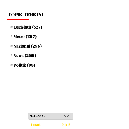
TOPIK TERKINI
Legislatif
(527)
Metro
(1317)
Nasional
(296)
News
(2001)
Politik
(98)
Ahad, 24 Safar 1448 H / 09 Agustus 2026
Imsak
04:43