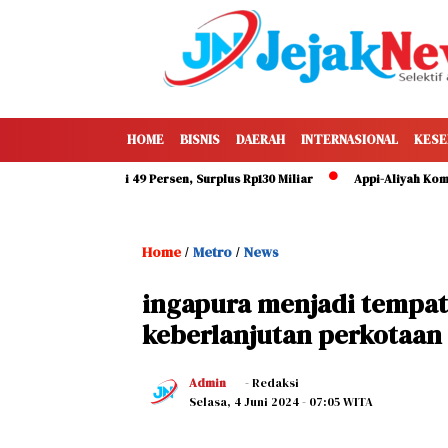
HOME
BISNIS
DAERAH
INTERNASIONAL
KESE
Makassar Capai 49 Persen, Surplus Rp130 Miliar
Appi-Aliyah Kompak Ha
Home
Metro
News
/
/
ingapura menjadi tempa
keberlanjutan perkotaan 
Admin
- Redaksi
Selasa, 4 Juni 2024
- 07:05 WITA