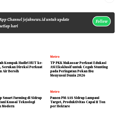
pp Channel jejaknews.id untuk update
Follow
setiap hari
Metro
yah Kompak Hadiri HUT ke-
TP PKK Makassar Perkuat Edukasi
, Serukan Direksi Perkuat
ASI Eksklusif untuk Cegah Stunting
n Air Bersih
pada Peringatan Pekan Ibu
Menyusui Dunia 2026
Metro
 Smart Farming di Sidrap
Panen PM-AAS Sidrap Lampaui
tani Kuasai Teknologi
Target, Produktivitas Capai 11 Ton
n Modern
per Hektare