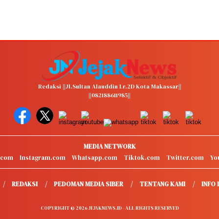
Redaksi ||Jl.Sultan Alauddin Lr.2D Kota Makassar||
||082188611985||
MEDIA NETWORK
.com
Instagram.com
Whatsapp.com
Tiktok.com
Twitter.com
Yo
REDAKSI
PEDOMAN MEDIA SIBER
TENTANG KAMI
INFO 
COPYRIGHT © 2026 JEJAKNEWS.ID - ALL RIGHTS RESERVED