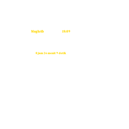
Subuh
04:53
Dzuhur
12:11
Ashar
15:32
Maghrib
18:09
Isya
19:19
Waktu sholat berikutnya dalam:
0 jam 26 menit 8 detik
Sumber: Kemenag