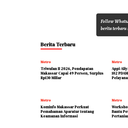
Follow WhatsA
berita terbaru 
Berita Terbaru
Metro
Metro
Triwulan II 2026, Pendapatan
Appi-Ali
Makassar Capai 49 Persen, Surplus
102 PDAM
Rp130 Miliar
Pelayana
Metro
Metro
Kominfo Makassar Perkuat
Workshop
Pemahaman Aparatur tentang
Bantu Pe
Keamanan Informasi
Pertania