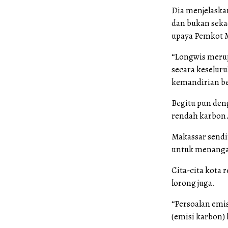
Dia menjelaska
dan bukan sekad
upaya Pemkot 
“Longwis merup
secara keselur
kemandirian be
Begitu pun den
rendah karbon
Makassar sendir
untuk menanga
Cita-cita kota 
lorong juga.
“Persoalan emis
(emisi karbon)