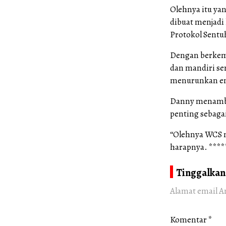
Olehnya itu ya
dibuat menjadi
Protokol Sentu
Dengan berkem
dan mandiri se
menurunkan emi
Danny menamba
penting sebagai
“Olehnya WCS m
harapnya. ****
Tinggalkan
Alamat email A
Komentar
*