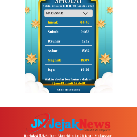
Sabtu, 23 Safar 1448 H / 08 Agustus 2026
Imsak
04:43
Subuh
04:53
Dzuhur
12:12
Ashar
15:32
Maghrib
18:09
Isya
19:20
Waktu sholat berikutnya dalam:
2 jam 48 menit 56 detik
Sumber: Kemenag
Redaksi ||Jl.Sultan Alauddin Lr.2D Kota Makassar||