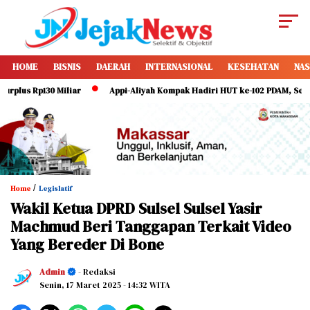
HOME
BISNIS
DAERAH
INTERNASIONAL
KESEHATAN
NAS
us Rp130 Miliar
Appi-Aliyah Kompak Hadiri HUT ke-102 PDAM, Serukan D
/
Home
Legislatif
Wakil Ketua DPRD Sulsel Sulsel Yasir
Machmud Beri Tanggapan Terkait Video
Yang Bereder Di Bone
Admin
- Redaksi
Senin, 17 Maret 2025
- 14:32 WITA