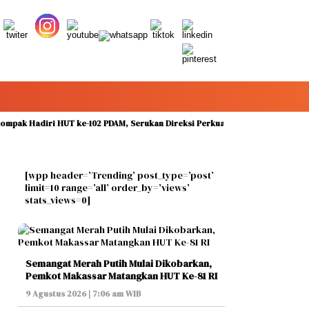
adiri HUT ke-102 PDAM, Serukan Direksi Perkuat Pelayanan Air Bersih
[wpp header=’Trending’ post_type=’post’
limit=10 range=’all’ order_by=’views’
stats_views=0]
Semangat Merah Putih Mulai Dikobarkan,
Pemkot Makassar Matangkan HUT Ke-81 RI
9 Agustus 2026 | 7:06 am WIB