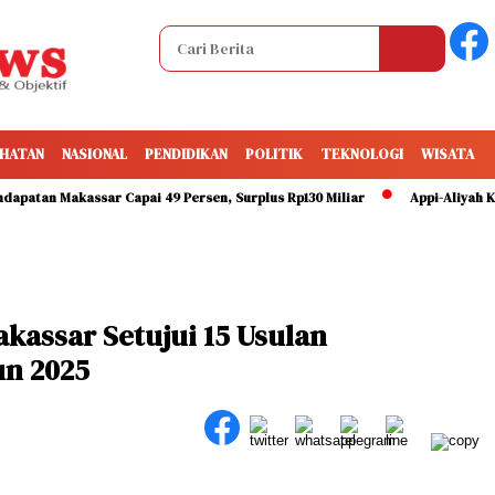
HATAN
NASIONAL
PENDIDIKAN
POLITIK
TEKNOLOGI
WISATA
n Makassar Capai 49 Persen, Surplus Rp130 Miliar
Appi-Aliyah Kompak H
kassar Setujui 15 Usulan
n 2025