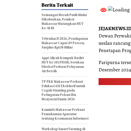
Berita Terkait
Semangat Merah Putih Mulai
Dikobarkan, Pemkot
Makassar Matangkan HUT
JEJAKNEWS.ID
Ke-81 RI
Dewan Perwakil
Triwulan II 2026, Pendapatan
usulan rancang
Makassar Capai 49 Persen,
Surplus Rp130 Miliar
Penetapan Pro
Appi-Aliyah Kompak Hadiri
Paripurna ters
HUT ke-102 PDAM, Serukan
Direksi Perkuat Pelayanan
Desember 2024
Air Bersih
TP PKK Makassar Perkuat
Edukasi ASI Eksklusif untuk
Cegah Stunting pada
Peringatan Pekan Ibu
Menyusui Dunia 2026
Kominfo Makassar Perkuat
Pemahaman Aparatur
tentang Keamanan Informasi
Workshop Smart Farming di