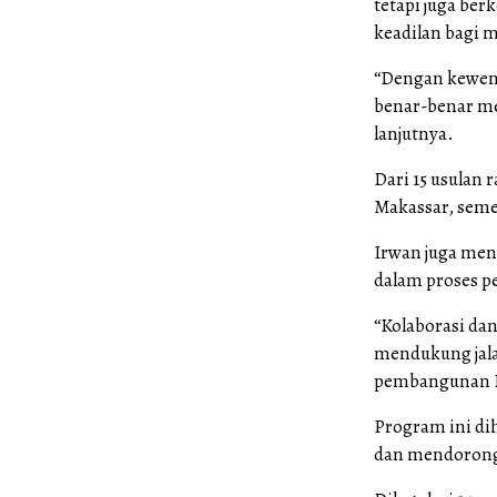
tetapi juga be
keadilan bagi 
“Dengan kewena
benar-benar me
lanjutnya.
Dari 15 usulan
Makassar, seme
Irwan juga me
dalam proses p
“Kolaborasi da
mendukung jala
pembangunan Ko
Program ini di
dan mendorong 