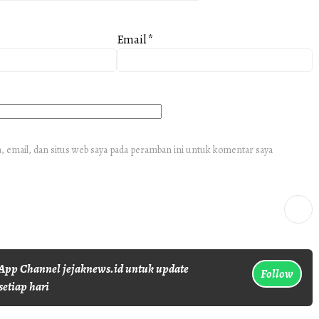
Email
*
 email, dan situs web saya pada peramban ini untuk komentar saya
pp Channel jejaknews.id untuk update
Follow
setiap hari