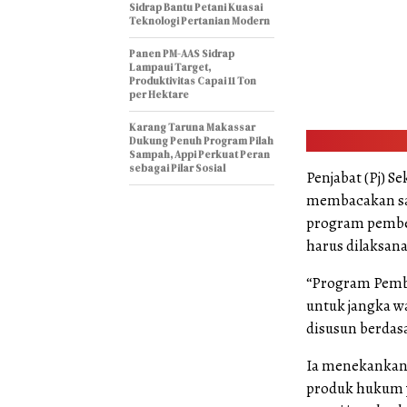
Sidrap Bantu Petani Kuasai
Teknologi Pertanian Modern
Panen PM-AAS Sidrap
Lampaui Target,
Produktivitas Capai 11 Ton
per Hektare
Karang Taruna Makassar
Dukung Penuh Program Pilah
Sampah, Appi Perkuat Peran
sebagai Pilar Sosial
Penjabat (Pj) S
membacakan sa
program pembe
harus dilaksana
“Program Pemb
untuk jangka wa
disusun berdas
Ia menekankan 
produk hukum y