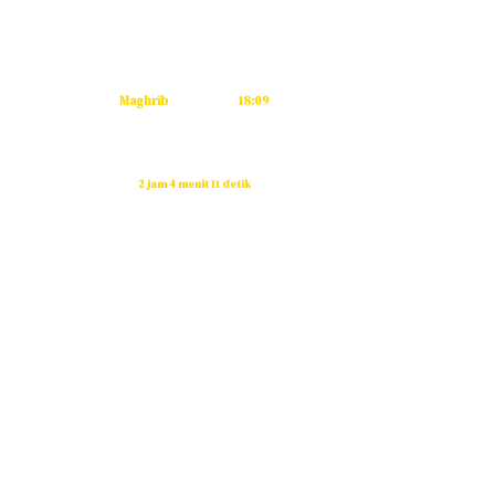
Dzuhur
12:11
Ashar
15:32
Maghrib
18:09
Isya
19:19
Waktu sholat berikutnya dalam:
2 jam 4 menit 11 detik
Sumber: Kemenag