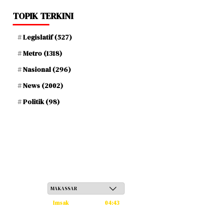
TOPIK TERKINI
Legislatif
(527)
Metro
(1318)
Nasional
(296)
News
(2002)
Politik
(98)
Ahad, 24 Safar 1448 H / 09 Agustus 2026
Imsak
04:43
Subuh
04:53