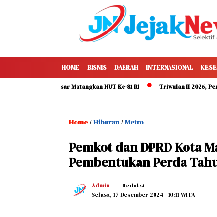
HOME
BISNIS
DAERAH
INTERNASIONAL
KESE
Pemkot Makassar Matangkan HUT Ke-81 RI
Triwulan II 2026, Pendapata
Home
Hiburan
Metro
/
/
Pemkot dan DPRD Kota Ma
Pembentukan Perda Tahu
Admin
- Redaksi
Selasa, 17 Desember 2024
- 10:11 WITA