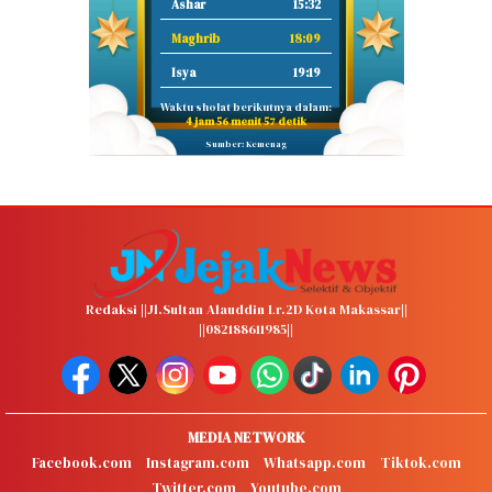
Ashar
15:32
Maghrib
18:09
Isya
19:19
Waktu sholat berikutnya dalam:
4 jam 56 menit 56 detik
Sumber: Kemenag
Redaksi ||Jl.Sultan Alauddin Lr.2D Kota Makassar||
||082188611985||
MEDIA NETWORK
Facebook.com
Instagram.com
Whatsapp.com
Tiktok.com
Twitter.com
Youtube.com