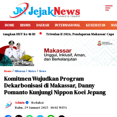
HOME
BISNIS
DAERAH
INTERNASIONAL
KESEHATAN
NAS
 HUT Ke-81 RI
Triwulan II 2026, Pendapatan Makassar Capai 49 Persen,
/
/
/
Home
Hiburan
Metro
News
Komitmen Wujudkan Program
Dekarbonisasi di Makassar, Danny
Pomanto Kunjungi Nippon Koei Jepang
Admin
- Redaksi
Rabu, 29 Januari 2025
- 10:02 WITA