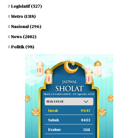
Legislatif
(527)
Metro
(1318)
Nasional
(296)
News
(2002)
Politik
(98)
Ahad, 24 Safar 1448 H / 09 Agustus 2026
Imsak
04:43
Subuh
04:53
Dzuhur
12:11