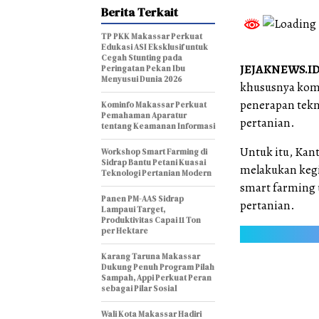
Berita Terkait
TP PKK Makassar Perkuat
Edukasi ASI Eksklusif untuk
Cegah Stunting pada
JEJAKNEWS.ID
Peringatan Pekan Ibu
Menyusui Dunia 2026
khususnya komo
penerapan tekn
Kominfo Makassar Perkuat
Pemahaman Aparatur
pertanian.
tentang Keamanan Informasi
Untuk itu, Kant
Workshop Smart Farming di
Sidrap Bantu Petani Kuasai
melakukan kegi
Teknologi Pertanian Modern
smart farming u
Panen PM-AAS Sidrap
pertanian.
Lampaui Target,
Produktivitas Capai 11 Ton
per Hektare
Karang Taruna Makassar
Dukung Penuh Program Pilah
Sampah, Appi Perkuat Peran
sebagai Pilar Sosial
Wali Kota Makassar Hadiri