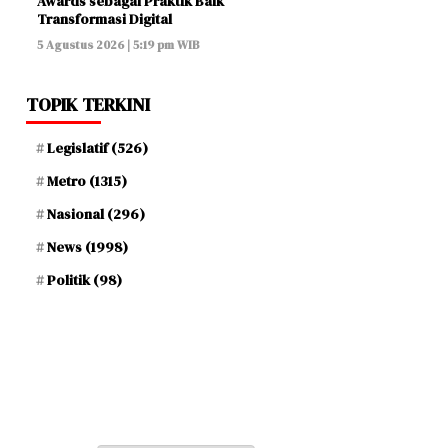
Awards sebagai Praktik Baik
Transformasi Digital
5 Agustus 2026 | 5:19 pm WIB
TOPIK TERKINI
Legislatif
(526)
Metro
(1315)
Nasional
(296)
News
(1998)
Politik
(98)
Jum'at, 22 Safar 1448 H / 07 Agustus 2026