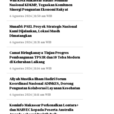
Wali Kota Makassar Hadiri Seminar
Nasional KDKMP, Tegaskan Komitmen
Sinergi Penguatan Ekonomi Rakyat
6 Agustus 2026 | 11:50 am WIB
Munafri: PSEL Proyek Strategis Nasional
Kami Dijalankan, Lokasi Masih
Dimatangkan
6 Agustus 2026 | 11:31 am WIB
Camat Biringkanaya Tinjau Progres
Pembangunan TPS3R dan 10 Teba Modern
di Kelurahan Laikang
6 Agustus 2026 | 11:16 am WIB
Aliyah Mustika Ilham Hadiri Forum
Koordinasi Nasional ADINKES, Dorong
Penguatan Kolaborasi Layanan Kesehatan
6 Agustus 2026 | 11:11 am WIB
Kominfo Makassar Perkenalkan Lontara+
dan MARVEC kepada Peserta Australia