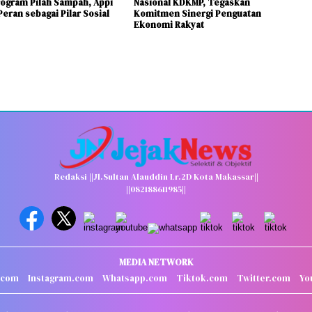
ogram Pilah Sampah, Appi
Nasional KDKMP, Tegaskan
eran sebagai Pilar Sosial
Komitmen Sinergi Penguatan
Ekonomi Rakyat
Redaksi ||Jl.Sultan Alauddin Lr.2D Kota Makassar||
||082188611985||
MEDIA NETWORK
.com
Instagram.com
Whatsapp.com
Tiktok.com
Twitter.com
Yo