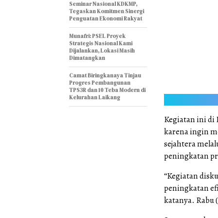
Seminar Nasional KDKMP,
Tegaskan Komitmen Sinergi
Penguatan Ekonomi Rakyat
Munafri: PSEL Proyek
Strategis Nasional Kami
Dijalankan, Lokasi Masih
Dimatangkan
Camat Biringkanaya Tinjau
Progres Pembangunan
TPS3R dan 10 Teba Modern di
Kelurahan Laikang
Kegiatan ini di 
karena ingin m
sejahtera mela
peningkatan pr
“Kegiatan disk
peningkatan efi
katanya. Rabu (