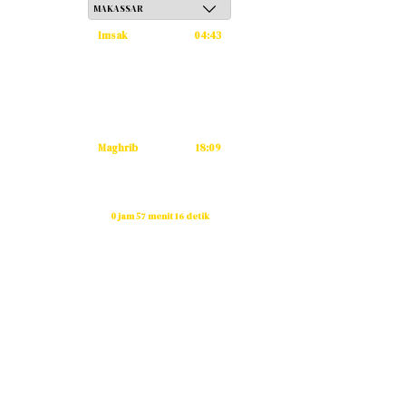
Imsak
04:43
Subuh
04:53
Dzuhur
12:12
Ashar
15:33
Maghrib
18:09
Isya
19:20
Waktu sholat berikutnya dalam:
0 jam 57 menit 16 detik
Sumber: Kemenag