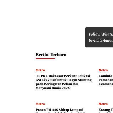
Follow WhatsA
berita terbaru 
Berita Terbaru
Metro
Metro
TP PKK Makassar Perkuat Edukasi
Kominfo 
ASI Eksklusif untuk Cegah Stunting
Pemaham
pada Peringatan Pekan Ibu
Keamana
Menyusui Dunia 2026
Metro
Metro
Panen PM-AAS Sidrap Lampaui
Karang T