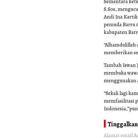
Sementara ketu
S.Sos, menguca
Andi Ina Kartik
pemuda Barru 
kabupaten Barr
“Alhamdulillah 
memberikan sem
Tambah Iswan J
membuka wawasa
menggunakan a
“Sekali lagi ka
memfasilitasi p
Indonesia,”pun
Tinggalkan
Alamat email A