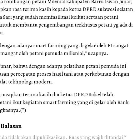
a rombongan petani Milenial kabupaten Barru Iswan Junar,
pkan rasa terima kasih kepada ketua DPRD sulawesi selatan
a Sari yang sudah memfasilitasi keikut sertaan petani
untuk membantu pengembangan terkhusus petani yg ada di
u.
dengan adanya smart farming yang di gelar oleh BI sangat
angat oleh petani pemuda millenial,” ucapnya.
unar, bahwa dengan adanya pelatihan petani pemuda ini
n percepatan proses hasil tani atau perkebunan dengan
lat tekhnologi modern.
mi ucapkan terima kasih ibu ketua DPRD Sulsel telah
etani ikut kegiatan smart farming yang di gelar oleh Bank
gkasnya.(*)
 Balasan
nda tidak akan dipublikasikan.
Ruas yang wajib ditandai
*