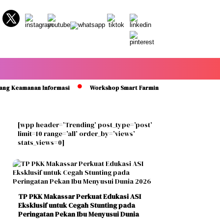
eamanan Informasi
Workshop Smart Farming di Sidrap Bantu Petani Ku
[wpp header=’Trending’ post_type=’post’
limit=10 range=’all’ order_by=’views’
stats_views=0]
TP PKK Makassar Perkuat Edukasi ASI
Eksklusif untuk Cegah Stunting pada
Peringatan Pekan Ibu Menyusui Dunia