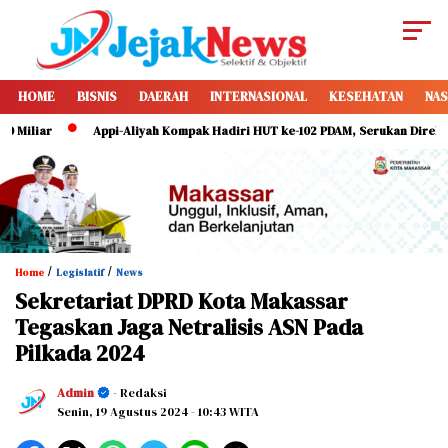
HOME
BISNIS
DAERAH
INTERNASIONAL
KESEHATAN
NAS
ar
Appi-Aliyah Kompak Hadiri HUT ke-102 PDAM, Serukan Direksi Perkua
/
/
Home
Legislatif
News
Sekretariat DPRD Kota Makassar
Tegaskan Jaga Netralisis ASN Pada
Pilkada 2024
Admin
- Redaksi
Senin, 19 Agustus 2024
- 10:43 WITA