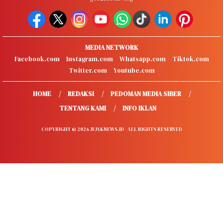
MEDIA NETWORK
Facebook.com
Instagram.com
Whatsapp.com
Tiktok.com
Twitter.com
Youtube.com
HOME
REDAKSI
PEDOMAN MEDIA SIBER
TENTANG KAMI
INFO IKLAN
COPYRIGHT © 2026 JEJAKNEWS.ID - ALL RIGHTS RESERVED