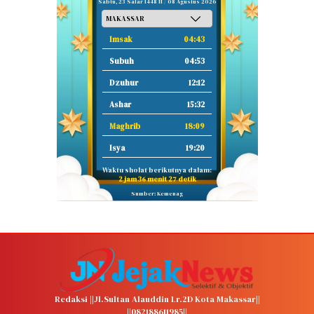
Sabtu, 23 Safar 1448 H / 08 Agustus 2026
Imsak
04:43
Subuh
04:53
Dzuhur
12:12
Ashar
15:32
Maghrib
18:09
Isya
19:20
Waktu sholat berikutnya dalam:
2 jam 36 menit 26 detik
Sumber: Kemenag
Redaksi ||Jl.Sultan Alauddin Lr.2D Kota Makassar||
||082188611985||