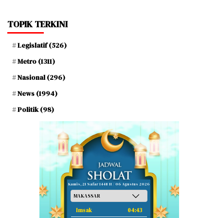
TOPIK TERKINI
Legislatif
(526)
Metro
(1311)
Nasional
(296)
News
(1994)
Politik
(98)
Kamis, 21 Safar 1448 H / 06 Agustus 2026
Imsak
04:43