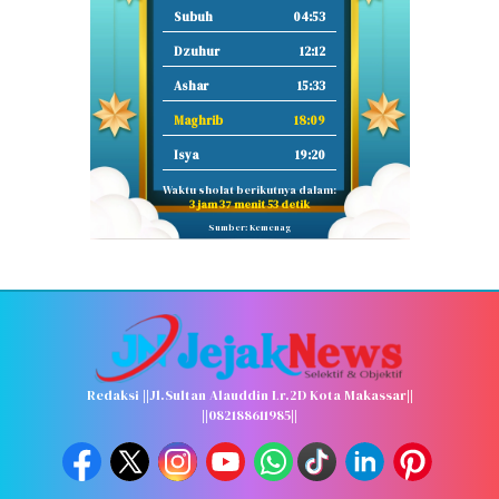
Subuh
04:53
Dzuhur
12:12
Ashar
15:33
Maghrib
18:09
Isya
19:20
Waktu sholat berikutnya dalam:
3 jam 37 menit 52 detik
Sumber: Kemenag
Redaksi ||Jl.Sultan Alauddin Lr.2D Kota Makassar||
||082188611985||