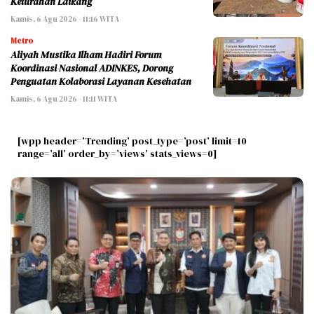
Kelurahan Laikang
Kamis, 6 Agu 2026 - 11:16 WITA
Metro
Aliyah Mustika Ilham Hadiri Forum
Koordinasi Nasional ADINKES, Dorong
Penguatan Kolaborasi Layanan Kesehatan
Kamis, 6 Agu 2026 - 11:11 WITA
[wpp header=’Trending’ post_type=’post’ limit=10
range=’all’ order_by=’views’ stats_views=0]