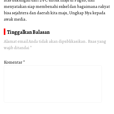
atas dukungan dari DPC untuk maju di Pilgub, dan
menyatakan siap membenahi sulsel dan bagaimana rakyat
bisa sejahtera dan daerah kita maju, Ungkap Nya kepada
awak media.
Tinggalkan Balasan
Alamat email Anda tidak akan dipublikasikan.
Ruas yang
wajib ditandai
*
Komentar
*