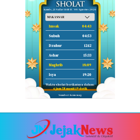
Kamis, 21 Safar 1448 H / 06 Agustus 2026
Imsak
04:43
Subuh
04:53
Dzuhur
12:12
Ashar
15:33
Maghrib
18:09
Isya
19:20
Waktu sholat berikutnya dalam:
6 jam 58 menit 18 detik
Sumber: Kemenag