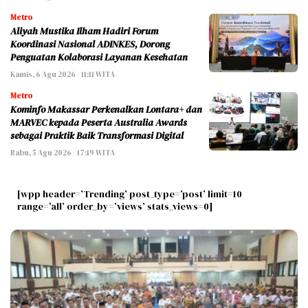
Metro
Aliyah Mustika Ilham Hadiri Forum
Koordinasi Nasional ADINKES, Dorong
Penguatan Kolaborasi Layanan Kesehatan
Kamis, 6 Agu 2026 - 11:11 WITA
Metro
Kominfo Makassar Perkenalkan Lontara+ dan
MARVEC kepada Peserta Australia Awards
sebagai Praktik Baik Transformasi Digital
Rabu, 5 Agu 2026 - 17:19 WITA
[wpp header=’Trending’ post_type=’post’ limit=10
range=’all’ order_by=’views’ stats_views=0]