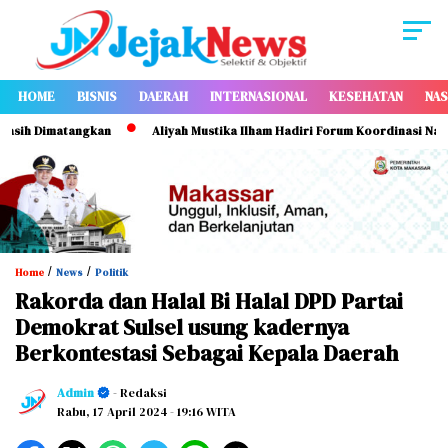
HOME
BISNIS
DAERAH
INTERNASIONAL
KESEHATAN
NAS
 Dimatangkan
Aliyah Mustika Ilham Hadiri Forum Koordinasi Nasional
/
/
Home
News
Politik
Rakorda dan Halal Bi Halal DPD Partai
Demokrat Sulsel usung kadernya
Berkontestasi Sebagai Kepala Daerah
Admin
- Redaksi
Rabu, 17 April 2024
- 19:16 WITA