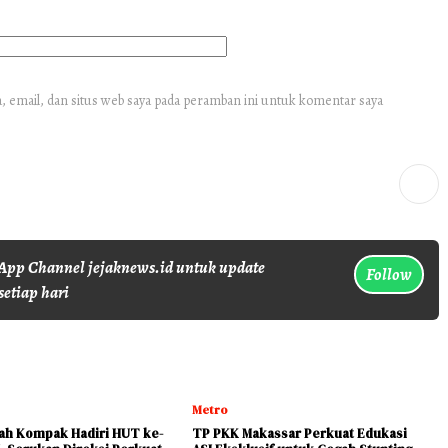
 email, dan situs web saya pada peramban ini untuk komentar saya
pp Channel jejaknews.id untuk update
Follow
setiap hari
Metro
yah Kompak Hadiri HUT ke-
TP PKK Makassar Perkuat Edukasi