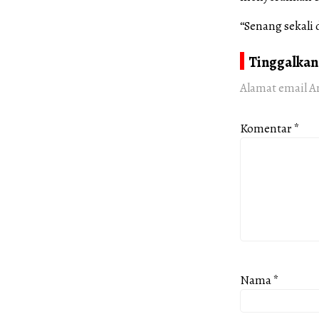
“Senang sekali
Tinggalkan
Alamat email A
Komentar
*
Nama
*