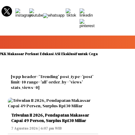
akassar Perkuat Edukasi ASI Eksklusif untuk Cegah Stunting pada Peringata
[wpp header=’Trending’ post_type=’post’
limit=10 range=’all’ order_by=’views’
stats_views=0]
Triwulan II 2026, Pendapatan Makassar
Capai 49 Persen, Surplus Rp130 Miliar
7 Agustus 2026 | 6:07 pm WIB