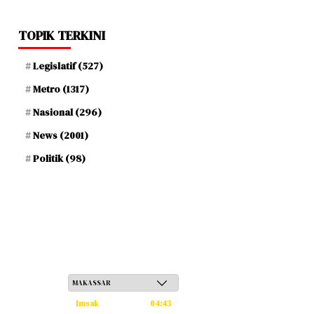
TOPIK TERKINI
Legislatif
(527)
Metro
(1317)
Nasional
(296)
News
(2001)
Politik
(98)
Sabtu, 23 Safar 1448 H / 08 Agustus 2026
Imsak
04:43