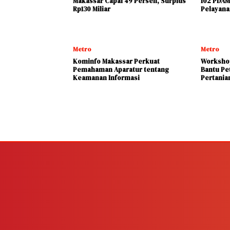
Makassar Capai 49 Persen, Surplus
102 PDAM
Rp130 Miliar
Pelayana
Metro
Metro
Kominfo Makassar Perkuat
Workshop
Pemahaman Aparatur tentang
Bantu Pe
Keamanan Informasi
Pertania