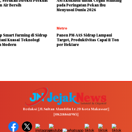
, Serukan Direksi Perkuat
ASI Eksklusif untuk Cegah Stunting
n Air Bersih
pada Peringatan Pekan Ibu
Menyusui Dunia 2026
Metro
 Smart Farming di Sidrap
Panen PM-AAS Sidrap Lampaui
tani Kuasai Teknologi
Target, Produktivitas Capai 11 Ton
n Modern
per Hektare
Redaksi ||Jl.Sultan Alauddin Lr.2D Kota Makassar||
||082188611985||