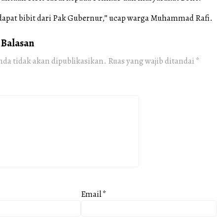
 dapat bibit dari Pak Gubernur,” ucap warga Muhammad Rafi.
 Balasan
nda tidak akan dipublikasikan.
Ruas yang wajib ditandai
*
Email
*