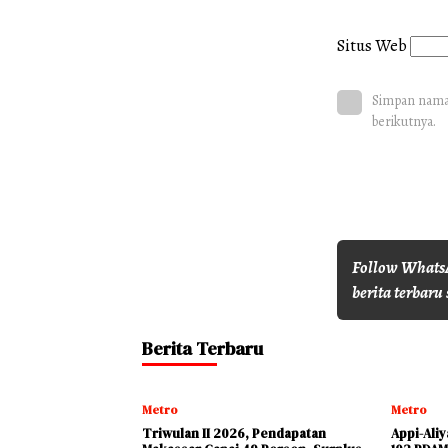
Situs Web
Simpan nama,
berikutnya.
Follow WhatsA
berita terbaru 
Berita Terbaru
Metro
Metro
Triwulan II 2026, Pendapatan
Appi-Ali