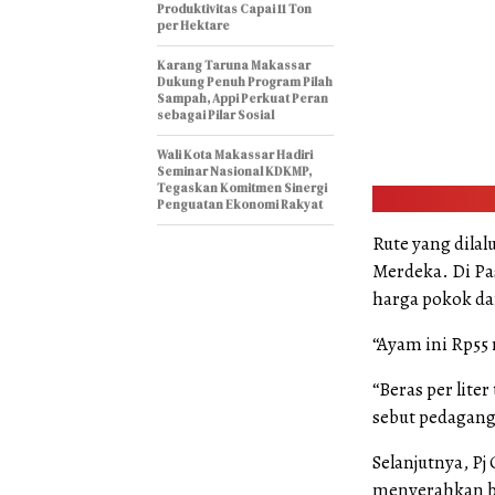
Produktivitas Capai 11 Ton
per Hektare
Karang Taruna Makassar
Dukung Penuh Program Pilah
Sampah, Appi Perkuat Peran
sebagai Pilar Sosial
Wali Kota Makassar Hadiri
Seminar Nasional KDKMP,
Tegaskan Komitmen Sinergi
Penguatan Ekonomi Rakyat
Rute yang dila
Merdeka. Di Pa
harga pokok d
“Ayam ini Rp55 
“Beras per liter
sebut pedagang 
Selanjutnya, P
menyerahkan ba