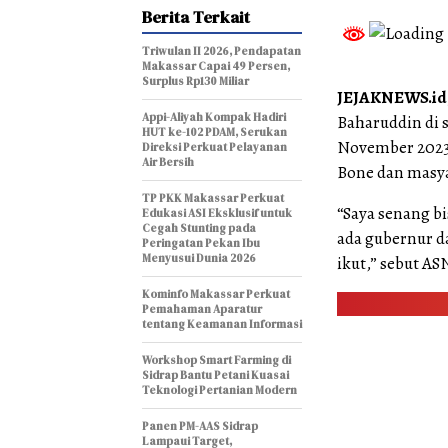
Berita Terkait
Triwulan II 2026, Pendapatan
Makassar Capai 49 Persen,
Surplus Rp130 Miliar
JEJAKNEWS.id
Appi-Aliyah Kompak Hadiri
Baharuddin di 
HUT ke-102 PDAM, Serukan
November 2023
Direksi Perkuat Pelayanan
Air Bersih
Bone dan masya
TP PKK Makassar Perkuat
“Saya senang bi
Edukasi ASI Eksklusif untuk
Cegah Stunting pada
ada gubernur da
Peringatan Pekan Ibu
Menyusui Dunia 2026
ikut,” sebut AS
Kominfo Makassar Perkuat
Pemahaman Aparatur
tentang Keamanan Informasi
Workshop Smart Farming di
Sidrap Bantu Petani Kuasai
Teknologi Pertanian Modern
Panen PM-AAS Sidrap
Lampaui Target,