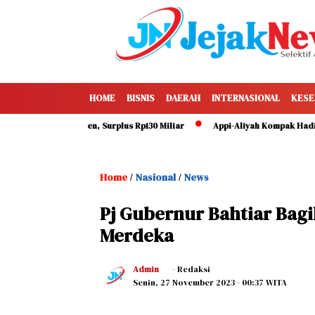
HOME
BISNIS
DAERAH
INTERNASIONAL
KESE
r Capai 49 Persen, Surplus Rp130 Miliar
Appi-Aliyah Kompak Hadiri HUT
Home
Nasional
News
/
/
Pj Gubernur Bahtiar Bagi
Merdeka
Admin
- Redaksi
Senin, 27 November 2023
- 00:37 WITA