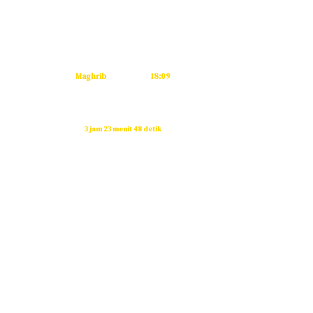
Subuh
04:53
Dzuhur
12:12
Ashar
15:32
Maghrib
18:09
Isya
19:20
Waktu sholat berikutnya dalam:
3 jam 23 menit 47 detik
Sumber: Kemenag