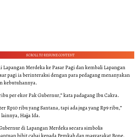
SCROLL TO RESUME CONTENT
lui Lapangan Merdeka ke Pasar Pagi dan kembali Lapangan
sar pagi ia berinteraksi dengan para pedagang menanyakan
an kebutuhannya.
ribu per ekor Pak Gubernur,” kata padagang Ibu Cakra.
 ter Rp10 ribu yang Santana, tapi ada juga yang Rp9 ribu,”
lainnya, Hajja Ida.
j Gubernur di Lapangan Merdeka secara simbolis
ntuan bibit cabai kepada Pemkab dan masyarakat Bone.