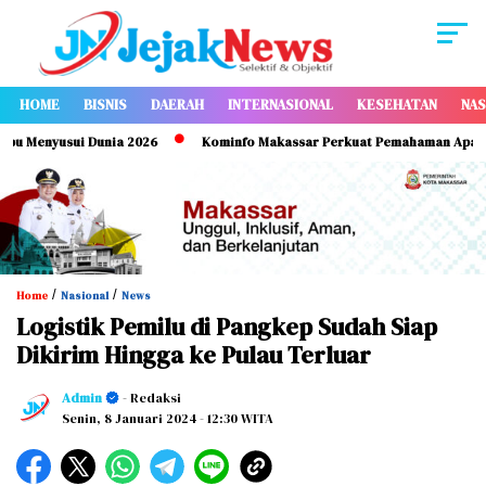
HOME
BISNIS
DAERAH
INTERNASIONAL
KESEHATAN
NAS
Menyusui Dunia 2026
Kominfo Makassar Perkuat Pemahaman Aparatur t
/
/
Home
Nasional
News
Logistik Pemilu di Pangkep Sudah Siap
Dikirim Hingga ke Pulau Terluar
Admin
- Redaksi
Senin, 8 Januari 2024
- 12:30 WITA