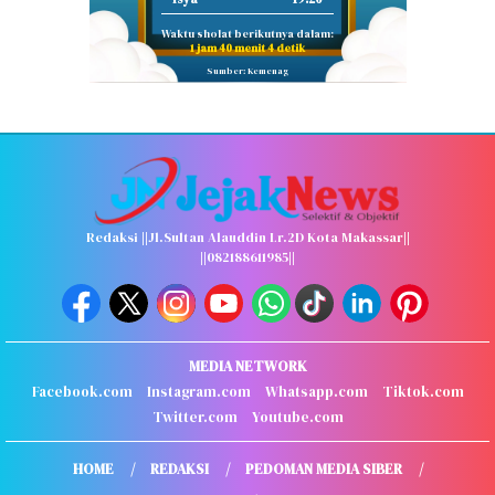
Waktu sholat berikutnya dalam:
1 jam 40 menit 3 detik
Sumber: Kemenag
Redaksi ||Jl.Sultan Alauddin Lr.2D Kota Makassar||
||082188611985||
MEDIA NETWORK
Facebook.com
Instagram.com
Whatsapp.com
Tiktok.com
Twitter.com
Youtube.com
HOME
REDAKSI
PEDOMAN MEDIA SIBER