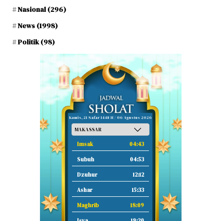
Nasional
(296)
News
(1998)
Politik
(98)
Kamis, 21 Safar 1448 H / 06 Agustus 2026
Imsak
04:43
Subuh
04:53
Dzuhur
12:12
Ashar
15:33
Maghrib
18:09
Isya
19:20