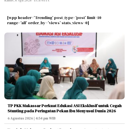
Kamis, 6 Agu 2026 - 15:31 WITA
[wpp header=’Trending’ post_type=’post’ limit=10
range=’all’ order_by=’views’ stats_views=0]
TP PKK Makassar Perkuat Edukasi ASI Eksklusif untuk Cegah
Stunting pada Peringatan Pekan Ibu Menyusui Dunia 2026
6 Agustus 2026 | 4:54 pm WIB