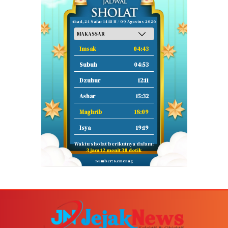
Ahad, 24 Safar 1448 H / 09 Agustus 2026
Imsak
04:43
Subuh
04:53
Dzuhur
12:11
Ashar
15:32
Maghrib
18:09
Isya
19:19
Waktu sholat berikutnya dalam:
3 jam 12 menit 37 detik
Sumber: Kemenag