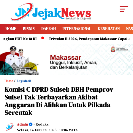
HOME
BISNIS
DAERAH
INTERNASIONAL
KESEHATAN
NAS
HUT Ke-81 RI
Triwulan II 2026, Pendapatan Makassar Capai 49 Persen, S
/
Home
Legislatif
Komisi C DPRD Sulsel: DBH Pemprov
Sulsel Tak Terbayarkan Akibat
Anggaran Di Alihkan Untuk Pilkada
Serentak
Admin
- Redaksi
Selasa, 14 Januari 2025
- 10:06 WITA