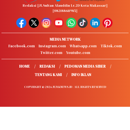
Redaksi ||Jl.Sultan Alauddin Lr.2D Kota Makassar||
||082188611985||
MEDIA NETWORK
Facebook.com
Instagram.com
Whatsapp.com
Tiktok.com
Twitter.com
Youtube.com
HOME
REDAKSI
PEDOMAN MEDIA SIBER
TENTANG KAMI
INFO IKLAN
COPYRIGHT © 2026 JEJAKNEWS.ID - ALL RIGHTS RESERVED