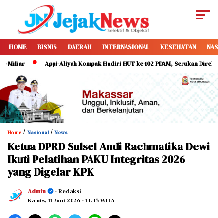
HOME
BISNIS
DAERAH
INTERNASIONAL
KESEHATAN
NAS
 Miliar
Appi-Aliyah Kompak Hadiri HUT ke-102 PDAM, Serukan Direksi 
/
/
Home
Nasional
News
Ketua DPRD Sulsel Andi Rachmatika Dewi
Ikuti Pelatihan PAKU Integritas 2026
yang Digelar KPK
Admin
- Redaksi
Kamis, 11 Juni 2026
- 14:45 WITA