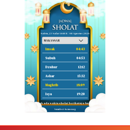
Sabtu, 23 Safar 1448 H / 08 Agustus 2026
Imsak
04:43
Subuh
04:53
Dzuhur
12:12
Ashar
15:32
Maghrib
18:09
Isya
19:20
Tidak ada waktu sholat berikutnya hari ini.
Sumber: Kemenag