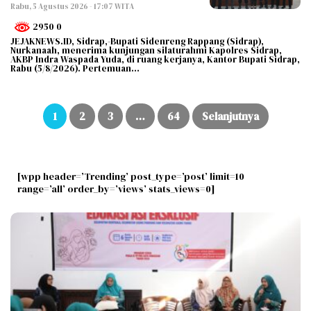
Rabu, 5 Agustus 2026 - 17:07 WITA
2950 0
JEJAKNEWS.ID, Sidrap,-Bupati Sidenreng Rappang (Sidrap),
Nurkanaah, menerima kunjungan silaturahmi Kapolres Sidrap,
AKBP Indra Waspada Yuda, di ruang kerjanya, Kantor Bupati Sidrap,
Rabu (5/8/2026). Pertemuan…
Paginasi
pos
1
2
3
…
64
Selanjutnya
[wpp header=’Trending’ post_type=’post’ limit=10
range=’all’ order_by=’views’ stats_views=0]