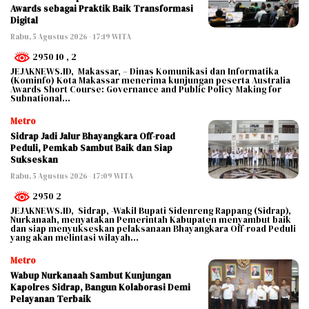
Awards sebagai Praktik Baik Transformasi
Digital
Rabu, 5 Agustus 2026 - 17:19 WITA
2950 10
, 2
JEJAKNEWS.ID, Makassar, – Dinas Komunikasi dan Informatika
(Kominfo) Kota Makassar menerima kunjungan peserta Australia
Awards Short Course: Governance and Public Policy Making for
Subnational…
Metro
Sidrap Jadi Jalur Bhayangkara Off-road
Peduli, Pemkab Sambut Baik dan Siap
Sukseskan
Rabu, 5 Agustus 2026 - 17:09 WITA
2950 2
JEJAKNEWS.ID, Sidrap, -Wakil Bupati Sidenreng Rappang (Sidrap),
Nurkanaah, menyatakan Pemerintah Kabupaten menyambut baik
dan siap menyukseskan pelaksanaan Bhayangkara Off-road Peduli
yang akan melintasi wilayah…
Metro
Wabup Nurkanaah Sambut Kunjungan
Kapolres Sidrap, Bangun Kolaborasi Demi
Pelayanan Terbaik