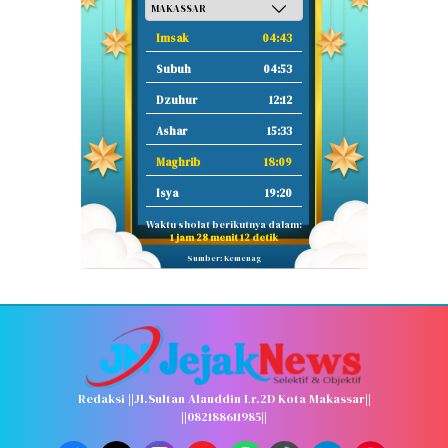
Imsak
04:43
Subuh
04:53
Dzuhur
12:12
Ashar
15:33
Maghrib
18:09
Isya
19:20
Waktu sholat berikutnya dalam:
1 jam 28 menit 11 detik
Sumber: Kemenag
Redaksi ||Jl.Sultan Alauddin Lr.2D Kota Makassar||
||082188611985||