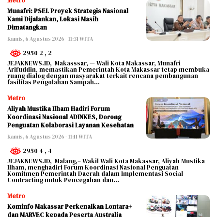
Metro
Munafri: PSEL Proyek Strategis Nasional
Kami Dijalankan, Lokasi Masih
Dimatangkan
Kamis, 6 Agustus 2026 - 11:31 WITA
2950 2
, 2
JEJAKNEWS.ID, Makasssar, — Wali Kota Makassar, Munafri
Arifuddin, memastikan Pemerintah Kota Makassar tetap membuka
ruang dialog dengan masyarakat terkait rencana pembangunan
fasilitas Pengolahan Sampah…
Metro
Aliyah Mustika Ilham Hadiri Forum
Koordinasi Nasional ADINKES, Dorong
Penguatan Kolaborasi Layanan Kesehatan
Kamis, 6 Agustus 2026 - 11:11 WITA
2950 4
, 4
JEJAKNEWS.ID, Malang,– Wakil Wali Kota Makassar, Aliyah Mustika
Ilham, menghadiri Forum Koordinasi Nasional Penguatan
Komitmen Pemerintah Daerah dalam Implementasi Social
Contracting untuk Pencegahan dan…
Metro
Kominfo Makassar Perkenalkan Lontara+
dan MARVEC kepada Peserta Australia