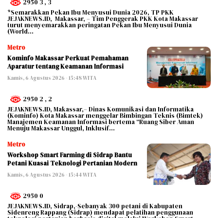
2950 3
, 3
*Semarakkan Pekan Ibu Menyusui Dunia 2026, TP PKK
JEJAKNEWS.ID, Makassar, – Tim Penggerak PKK Kota Makassar
turut menyemarakkan peringatan Pekan Ibu Menyusui Dunia
(World…
Metro
Kominfo Makassar Perkuat Pemahaman
Aparatur tentang Keamanan Informasi
Kamis, 6 Agustus 2026 - 15:48 WITA
2950 2
, 2
JEJAKNEWS.ID, Makassar,– Dinas Komunikasi dan Informatika
(Kominfo) Kota Makassar menggelar Bimbingan Teknis (Bimtek)
Manajemen Keamanan Informasi bertema “Ruang Siber Aman
Menuju Makassar Unggul, Inklusif…
Metro
Workshop Smart Farming di Sidrap Bantu
Petani Kuasai Teknologi Pertanian Modern
Kamis, 6 Agustus 2026 - 15:44 WITA
2950 0
JEJAKNEWS.ID, Sidrap,-Sebanyak 300 petani di Kabupaten
Sidenreng Rappang (Sidrap) mendapat pelatihan penggunaan