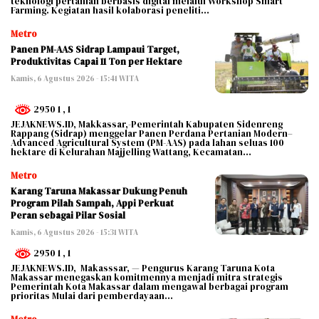
teknologi pertanian berbasis digital melalui Workshop Smart
Farming. Kegiatan hasil kolaborasi peneliti…
Metro
Panen PM-AAS Sidrap Lampaui Target,
Produktivitas Capai 11 Ton per Hektare
Kamis, 6 Agustus 2026 - 15:41 WITA
2950 1
, 1
JEJAKNEWS.ID, Makkassar,-Pemerintah Kabupaten Sidenreng
Rappang (Sidrap) menggelar Panen Perdana Pertanian Modern–
Advanced Agricultural System (PM-AAS) pada lahan seluas 100
hektare di Kelurahan Majjelling Wattang, Kecamatan…
Metro
Karang Taruna Makassar Dukung Penuh
Program Pilah Sampah, Appi Perkuat
Peran sebagai Pilar Sosial
Kamis, 6 Agustus 2026 - 15:31 WITA
2950 1
, 1
JEJAKNEWS.ID, Makasssar, — Pengurus Karang Taruna Kota
Makassar menegaskan komitmennya menjadi mitra strategis
Pemerintah Kota Makassar dalam mengawal berbagai program
prioritas Mulai dari pemberdayaan…