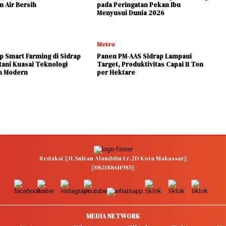
n Air Bersih
pada Peringatan Pekan Ibu
Menyusui Dunia 2026
Metro
 Smart Farming di Sidrap
Panen PM-AAS Sidrap Lampaui
tani Kuasai Teknologi
Target, Produktivitas Capai 11 Ton
n Modern
per Hektare
Redaksi ||Jl.Sultan Alauddin Lr.2D Kota Makassar||
||082188611985||
MEDIA NETWORK