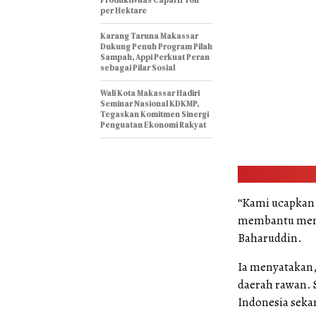
Produktivitas Capai 11 Ton
per Hektare
Karang Taruna Makassar
Dukung Penuh Program Pilah
Sampah, Appi Perkuat Peran
sebagai Pilar Sosial
Wali Kota Makassar Hadiri
Seminar Nasional KDKMP,
Tegaskan Komitmen Sinergi
Penguatan Ekonomi Rakyat
“Kami ucapkan
membantu menyu
Baharuddin.
Ia menyatakan, 
daerah rawan. 
Indonesia sekar