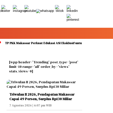
P PKK Makassar Perkuat Edukasi ASI Eksklusif untuk Cegah Stunting pada Pe
[wpp header=’Trending’ post_type=’post’
limit=10 range=’all’ order_by=’views’
stats_views=0]
Triwulan II 2026, Pendapatan Makassar
Capai 49 Persen, Surplus Rp130 Miliar
7 Agustus 2026 | 6:07 pm WIB