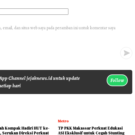
 email, dan situs web saya pada peramban ini untuk komentar saya
pp Channel jejaknews.id untuk update
Follow
setiap hari
Metro
yah Kompak Hadiri HUT ke-
TP PKK Makassar Perkuat Edukasi
, Serukan Direksi Perkuat
ASI Eksklusif untuk Cegah Stunting