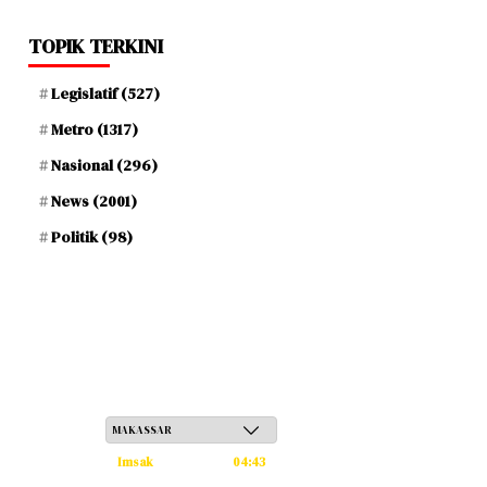
TOPIK TERKINI
Legislatif
(527)
Metro
(1317)
Nasional
(296)
News
(2001)
Politik
(98)
Sabtu, 23 Safar 1448 H / 08 Agustus 2026
Imsak
04:43