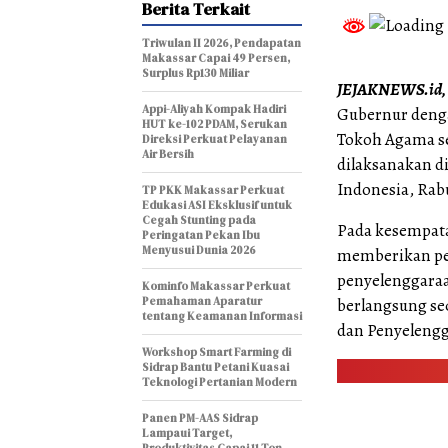
Berita Terkait
Triwulan II 2026, Pendapatan
Makassar Capai 49 Persen,
Surplus Rp130 Miliar
JEJAKNEWS.id,
Appi-Aliyah Kompak Hadiri
Gubernur denga
HUT ke-102 PDAM, Serukan
Tokoh Agama se
Direksi Perkuat Pelayanan
Air Bersih
dilaksanakan d
Indonesia, Rab
TP PKK Makassar Perkuat
Edukasi ASI Eksklusif untuk
Cegah Stunting pada
Pada kesempata
Peringatan Pekan Ibu
Menyusui Dunia 2026
memberikan pe
penyelenggaraa
Kominfo Makassar Perkuat
Pemahaman Aparatur
berlangsung se
tentang Keamanan Informasi
dan Penyelengg
Workshop Smart Farming di
Sidrap Bantu Petani Kuasai
Teknologi Pertanian Modern
Panen PM-AAS Sidrap
Lampaui Target,