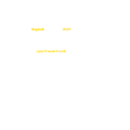
Subuh
04:53
Dzuhur
12:12
Ashar
15:32
Maghrib
18:09
Isya
19:20
Waktu sholat berikutnya dalam:
1 jam 55 menit 8 detik
Sumber: Kemenag