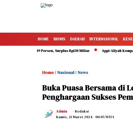
HOME
BISNIS
DAERAH
INTERNASIONAL
KESE
Makassar Capai 49 Persen, Surplus Rp130 Miliar
Appi-Aliyah Kompak Ha
Home
Nasional
News
/
/
Buka Puasa Bersama di Le
Penghargaan Sukses Pemi
Admin
- Redaksi
Kamis, 21 Maret 2024
- 00:05 WITA