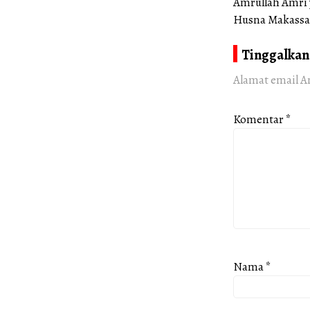
Amrullah Amri 
Husna Makassa
Tinggalkan
Alamat email A
Komentar
*
Nama
*