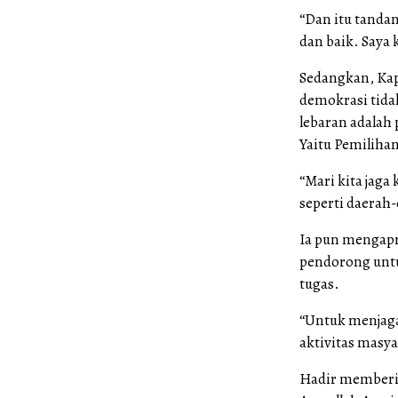
“Dan itu tanda
dan baik. Saya k
Sedangkan, Kapo
demokrasi tidak
lebaran adalah
Yaitu Pemilihan
“Mari kita jag
seperti daerah-
Ia pun mengapr
pendorong unt
tugas.
“Untuk menjaga 
aktivitas masy
Hadir memberik