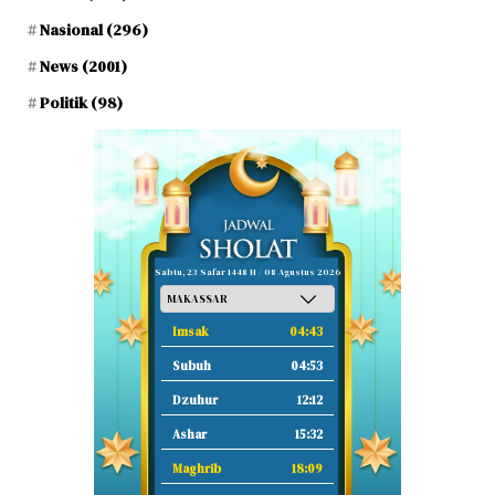
Nasional
(296)
News
(2001)
Politik
(98)
Sabtu, 23 Safar 1448 H / 08 Agustus 2026
Imsak
04:43
Subuh
04:53
Dzuhur
12:12
Ashar
15:32
Maghrib
18:09