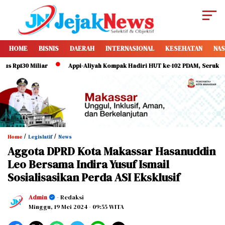
HOME
BISNIS
DAERAH
INTERNASIONAL
KESEHATAN
NAS
 Miliar
Appi-Aliyah Kompak Hadiri HUT ke-102 PDAM, Serukan Direksi 
/
/
Home
Legislatif
News
Aggota DPRD Kota Makassar Hasanuddin
Leo Bersama Indira Yusuf Ismail
Sosialisasikan Perda ASI Eksklusif
Admin
- Redaksi
Minggu, 19 Mei 2024
- 09:55 WITA