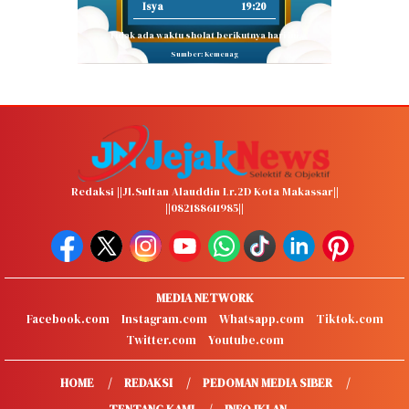
Isya
19:20
Tidak ada waktu sholat berikutnya hari ini.
Sumber: Kemenag
Redaksi ||Jl.Sultan Alauddin Lr.2D Kota Makassar||
||082188611985||
MEDIA NETWORK
Facebook.com
Instagram.com
Whatsapp.com
Tiktok.com
Twitter.com
Youtube.com
HOME
REDAKSI
PEDOMAN MEDIA SIBER