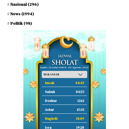
Nasional
(296)
News
(1994)
Politik
(98)
Kamis, 21 Safar 1448 H / 06 Agustus 2026
Imsak
04:43
Subuh
04:53
Dzuhur
12:12
Ashar
15:33
Maghrib
18:09
Isya
19:20