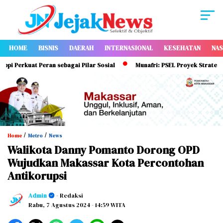
HOME
BISNIS
DAERAH
INTERNASIONAL
KESEHATAN
NAS
at Peran sebagai Pilar Sosial
Munafri: PSEL Proyek Strategis Nasion
/
/
Home
Metro
News
Walikota Danny Pomanto Dorong OPD
Wujudkan Makassar Kota Percontohan
Antikorupsi
Admin
- Redaksi
Rabu, 7 Agustus 2024
- 14:59 WITA