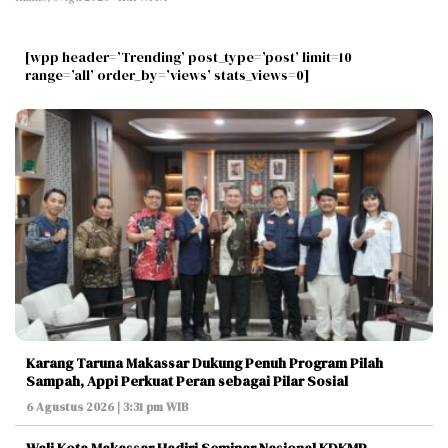
[wpp header=’Trending’ post_type=’post’ limit=10
range=’all’ order_by=’views’ stats_views=0]
Karang Taruna Makassar Dukung Penuh Program Pilah
Sampah, Appi Perkuat Peran sebagai Pilar Sosial
6 Agustus 2026 | 3:31 pm WIB