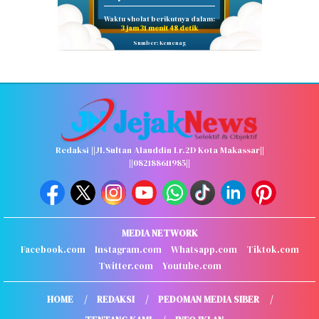
Waktu sholat berikutnya dalam:
3 jam 31 menit 47 detik
Sumber: Kemenag
Redaksi ||Jl.Sultan Alauddin Lr.2D Kota Makassar||
||082188611985||
MEDIA NETWORK
Facebook.com
Instagram.com
Whatsapp.com
Tiktok.com
Twitter.com
Youtube.com
HOME
REDAKSI
PEDOMAN MEDIA SIBER