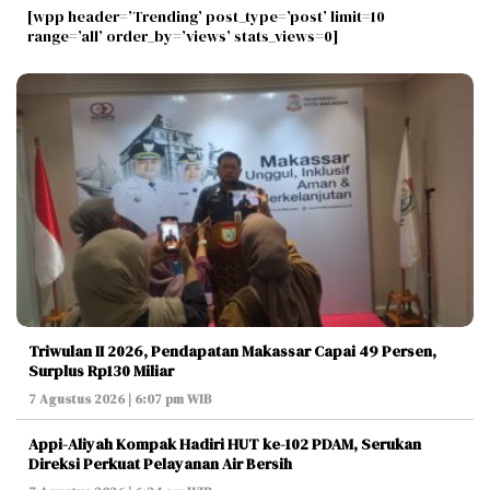
[wpp header=’Trending’ post_type=’post’ limit=10
range=’all’ order_by=’views’ stats_views=0]
Triwulan II 2026, Pendapatan Makassar Capai 49 Persen,
Surplus Rp130 Miliar
7 Agustus 2026 | 6:07 pm WIB
Appi-Aliyah Kompak Hadiri HUT ke-102 PDAM, Serukan
Direksi Perkuat Pelayanan Air Bersih