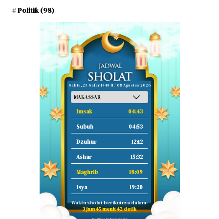
Politik
(98)
Sabtu, 23 Safar 1448 H / 08 Agustus 2026
Imsak
04:43
Subuh
04:53
Dzuhur
12:12
Ashar
15:32
Maghrib
18:09
Isya
19:20
Waktu sholat berikutnya dalam:
3 jam 45 menit 41 detik