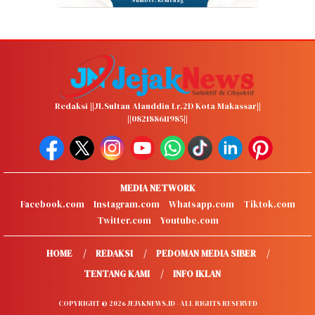
Sumber: Kemenag
Redaksi ||Jl.Sultan Alauddin Lr.2D Kota Makassar||
||082188611985||
MEDIA NETWORK
Facebook.com
Instagram.com
Whatsapp.com
Tiktok.com
Twitter.com
Youtube.com
HOME
REDAKSI
PEDOMAN MEDIA SIBER
TENTANG KAMI
INFO IKLAN
COPYRIGHT © 2026 JEJAKNEWS.ID - ALL RIGHTS RESERVED