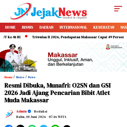
HOME
BISNIS
DAERAH
INTERNASIONAL
KESEHATAN
NAS
 RI
Triwulan II 2026, Pendapatan Makassar Capai 49 Persen, Surplus Rp
/
/
Home
Metro
News
Resmi Dibuka, Munafri: O2SN dan GSI
2026 Jadi Ajang Pencarian Bibit Atlet
Muda Makassar
Admin
- Redaksi
Rabu, 10 Juni 2026
- 07:16 WITA