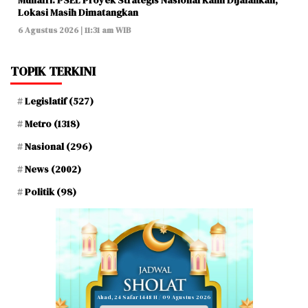
Munafri: PSEL Proyek Strategis Nasional Kami Dijalankan,
Lokasi Masih Dimatangkan
6 Agustus 2026 | 11:31 am WIB
TOPIK TERKINI
Legislatif
(527)
Metro
(1318)
Nasional
(296)
News
(2002)
Politik
(98)
Ahad, 24 Safar 1448 H / 09 Agustus 2026