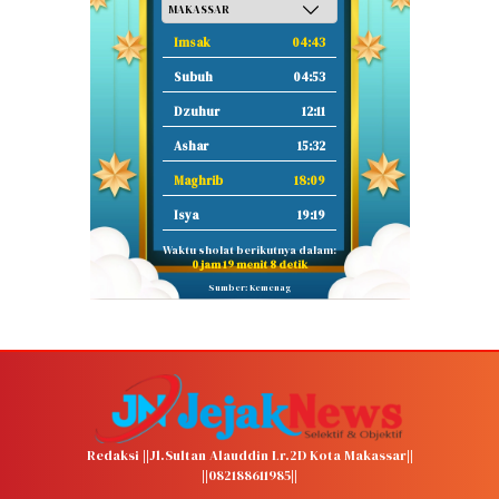
Imsak
04:43
Subuh
04:53
Dzuhur
12:11
Ashar
15:32
Maghrib
18:09
Isya
19:19
Waktu sholat berikutnya dalam:
0 jam 19 menit 6 detik
Sumber: Kemenag
Redaksi ||Jl.Sultan Alauddin Lr.2D Kota Makassar||
||082188611985||