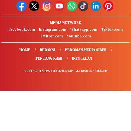
MEDIA NETWORK
Facebook.com
Instagram.com
Whatsapp.com
Tiktok.com
Twitter.com
Youtube.com
HOME
REDAKSI
PEDOMAN MEDIA SIBER
TENTANG KAMI
INFO IKLAN
COPYRIGHT © 2026 JEJAKNEWS.ID - ALL RIGHTS RESERVED