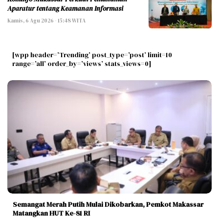
Aparatur tentang Keamanan Informasi
Kamis, 6 Agu 2026 - 15:48 WITA
[wpp header=’Trending’ post_type=’post’ limit=10
range=’all’ order_by=’views’ stats_views=0]
Semangat Merah Putih Mulai Dikobarkan, Pemkot Makassar
Matangkan HUT Ke-81 RI