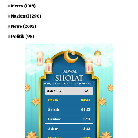
Metro
(1318)
Nasional
(296)
News
(2002)
Politik
(98)
Ahad, 24 Safar 1448 H / 09 Agustus 2026
Imsak
04:43
Subuh
04:53
Dzuhur
12:11
Ashar
15:32