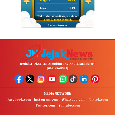
Maghrib
18:09
Isya
19:19
Waktu sholat berikutnya dalam:
2 jam 57 menit 58 detik
Sumber: Kemenag
Redaksi ||Jl.Sultan Alauddin Lr.2D Kota Makassar||
||082188611985||
MEDIA NETWORK
Facebook.com
Instagram.com
Whatsapp.com
Tiktok.com
Twitter.com
Youtube.com