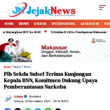
HOME
BISNIS
DAERAH
INTERNASIONAL
KESEHATAN
NAS
atangkan HUT Ke-81 RI
Triwulan II 2026, Pendapatan Makassar Capai 4
/
/
Home
Metro
News
Plh Sekda Sulsel Terima Kunjungan
Kepala BNN, Komitmen Dukung Upaya
Pemberantasan Narkoba
Admin
- Redaksi
Selasa, 21 November 2023
- 20:36 WITA