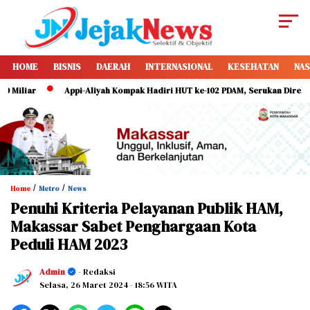
HOME
BISNIS
DAERAH
INTERNASIONAL
KESEHATAN
NAS
iar
Appi-Aliyah Kompak Hadiri HUT ke-102 PDAM, Serukan Direksi Perku
/
/
Home
Metro
News
Penuhi Kriteria Pelayanan Publik HAM,
Makassar Sabet Penghargaan Kota
Peduli HAM 2023
Admin
- Redaksi
Selasa, 26 Maret 2024
- 18:56 WITA