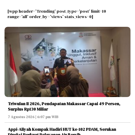
[wpp header=’Trending’ post_type=’post’ limit=10
range=’all’ order_by=’views’ stats_views=0]
Triwulan II 2026, Pendapatan Makassar Capai 49 Persen,
Surplus Rp130 Miliar
7 Agustus 2026 | 6:07 pm WIB
Appi-Aliyah Kompak Hadiri HUT ke-102 PDAM, Serukan
Direksi Perkuat Pelayanan Air Bersih