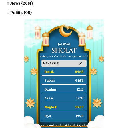
News
(2001)
Politik
(98)
Sabtu, 23 Safar 1448 H / 08 Agustus 2026
Imsak
04:43
Subuh
04:53
Dzuhur
12:12
Ashar
15:32
Maghrib
18:09
Isya
19:20
Tidak ada waktu sholat berikutnya hari ini.