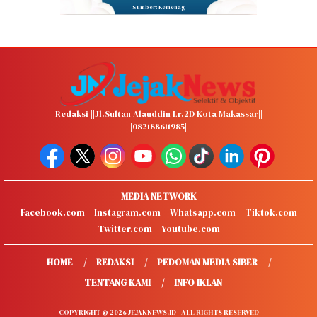
Sumber: Kemenag
Redaksi ||Jl.Sultan Alauddin Lr.2D Kota Makassar||
||082188611985||
MEDIA NETWORK
Facebook.com
Instagram.com
Whatsapp.com
Tiktok.com
Twitter.com
Youtube.com
HOME
REDAKSI
PEDOMAN MEDIA SIBER
TENTANG KAMI
INFO IKLAN
COPYRIGHT © 2026 JEJAKNEWS.ID - ALL RIGHTS RESERVED