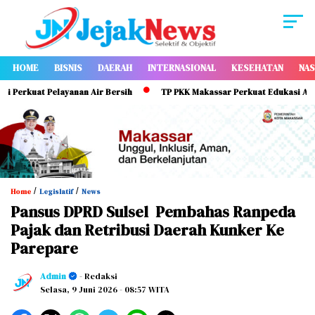
HOME
BISNIS
DAERAH
INTERNASIONAL
KESEHATAN
NAS
t Pelayanan Air Bersih
TP PKK Makassar Perkuat Edukasi ASI Eksklusi
/
/
Home
Legislatif
News
Pansus DPRD Sulsel Pembahas Ranpeda
Pajak dan Retribusi Daerah Kunker Ke
Parepare
Admin
- Redaksi
Selasa, 9 Juni 2026
- 08:57 WITA