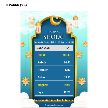
Politik
(98)
Jum'at, 22 Safar 1448 H / 07 Agustus 2026
Imsak
04:43
Subuh
04:53
Dzuhur
12:12
Ashar
15:33
Maghrib
18:09
Isya
19:20
Tidak ada waktu sholat berikutnya hari ini.
Sumber: Kemenag