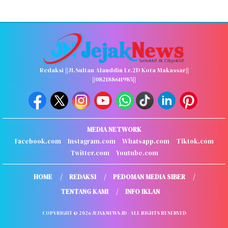
Redaksi ||Jl.Sultan Alauddin Lr.2D Kota Makassar||
||082188611985||
MEDIA NETWORK
Facebook.com
Instagram.com
Whatsapp.com
Tiktok.com
Twitter.com
Youtube.com
HOME
REDAKSI
PEDOMAN MEDIA SIBER
TENTANG KAMI
INFO IKLAN
COPYRIGHT © 2026 JEJAKNEWS.ID - ALL RIGHTS RESERVED