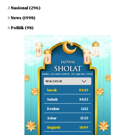
Nasional
(296)
News
(1998)
Politik
(98)
Kamis, 21 Safar 1448 H / 06 Agustus 2026
Imsak
04:43
Subuh
04:53
Dzuhur
12:12
Ashar
15:33
Maghrib
18:09