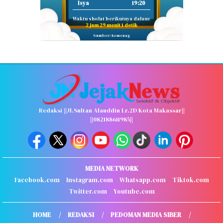
Isya
19:20
Waktu sholat berikutnya dalam:
2 jam 29 menit 0 detik
Sumber: Kemenag
Redaksi ||Jl.Sultan Alauddin Lr.2D Kota Makassar||
||082188611985||
MEDIA NETWORK
Facebook.com
Instagram.com
Whatsapp.com
Tiktok.com
Twitter.com
Youtube.com
HOME
REDAKSI
PEDOMAN MEDIA SIBER