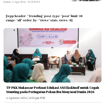
Kamis, 6 Agu 2026 - 15:31 WITA
[wpp header=’Trending’ post_type=’post’ limit=10
range=’all’ order_by=’views’ stats_views=0]
TP PKK Makassar Perkuat Edukasi ASI Eksklusif untuk Cegah
Stunting pada Peringatan Pekan Ibu Menyusui Dunia 2026
6 Agustus 2026 | 4:54 pm WIB