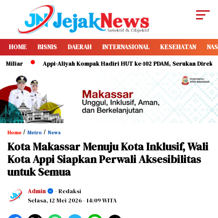
HOME
BISNIS
DAERAH
INTERNASIONAL
KESEHATAN
NAS
Appi-Aliyah Kompak Hadiri HUT ke-102 PDAM, Serukan Direksi Perkuat Pe
/
/
Home
Metro
News
Kota Makassar Menuju Kota Inklusif, Wali
Kota Appi Siapkan Perwali Aksesibilitas
untuk Semua
Admin
- Redaksi
Selasa, 12 Mei 2026
- 14:09 WITA