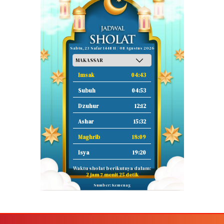
Sabtu, 23 Safar 1448 H / 08 Agustus 2026
Imsak
04:43
Subuh
04:53
Dzuhur
12:12
Ashar
15:32
Maghrib
18:09
Isya
19:20
Waktu sholat berikutnya dalam:
2 jam 7 menit 24 detik
Sumber: Kemenag