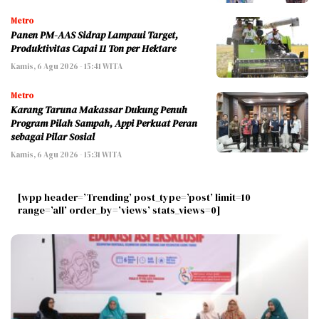
Metro
Panen PM-AAS Sidrap Lampaui Target,
Produktivitas Capai 11 Ton per Hektare
Kamis, 6 Agu 2026 - 15:41 WITA
Metro
Karang Taruna Makassar Dukung Penuh
Program Pilah Sampah, Appi Perkuat Peran
sebagai Pilar Sosial
Kamis, 6 Agu 2026 - 15:31 WITA
[wpp header=’Trending’ post_type=’post’ limit=10
range=’all’ order_by=’views’ stats_views=0]