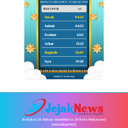
Jum'at, 22 Safar 1448 H / 07 Agustus 2026
Imsak
04:43
Subuh
04:53
Dzuhur
12:12
Ashar
15:33
Maghrib
18:09
Isya
19:20
Tidak ada waktu sholat berikutnya hari ini.
Sumber: Kemenag
Redaksi ||Jl.Sultan Alauddin Lr.2D Kota Makassar||
||082188611985||