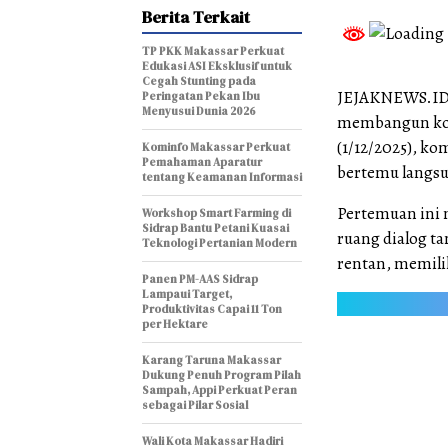
Berita Terkait
TP PKK Makassar Perkuat
Edukasi ASI Eksklusif untuk
Cegah Stunting pada
JEJAKNEWS.ID,
Peringatan Pekan Ibu
Menyusui Dunia 2026
membangun kota
(1/12/2025), ko
Kominfo Makassar Perkuat
Pemahaman Aparatur
bertemu langsu
tentang Keamanan Informasi
Pertemuan ini
Workshop Smart Farming di
Sidrap Bantu Petani Kuasai
ruang dialog t
Teknologi Pertanian Modern
rentan, memili
Panen PM-AAS Sidrap
Lampaui Target,
Produktivitas Capai 11 Ton
per Hektare
Karang Taruna Makassar
Dukung Penuh Program Pilah
Sampah, Appi Perkuat Peran
sebagai Pilar Sosial
Wali Kota Makassar Hadiri