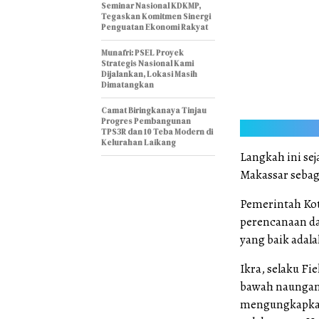
Seminar Nasional KDKMP,
Tegaskan Komitmen Sinergi
Penguatan Ekonomi Rakyat
Munafri: PSEL Proyek
Strategis Nasional Kami
Dijalankan, Lokasi Masih
Dimatangkan
Camat Biringkanaya Tinjau
Progres Pembangunan
TPS3R dan 10 Teba Modern di
Kelurahan Laikang
Langkah ini se
Makassar sebaga
Pemerintah Kot
perencanaan d
yang baik ada
Ikra, selaku Fi
bawah naungan 
mengungkapkan