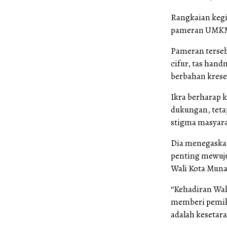
Rangkaian kegia
pameran UMKM 
Pameran tersebu
cifur, tas hand
berbahan krese
Ikra berharap 
dukungan, tet
stigma masyara
Dia menegaska
penting mewuju
Wali Kota Muna
“Kehadiran Wal
memberi pemiki
adalah kesetar