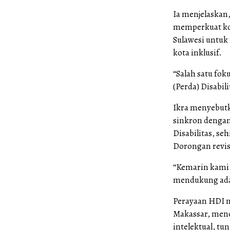
Ia menjelaskan
memperkuat ko
Sulawesi untu
kota inklusif.
“Salah satu fok
(Perda) Disabil
Ikra menyebutk
sinkron denga
Disabilitas, s
Dorongan revis
“Kemarin kami 
mendukung adan
Perayaan HDI n
Makassar, menca
intelektual, tu