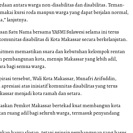
edaan antara warga non-disabilitas dan disabilitas. Teman-
akai kursi roda maupun warga yang dapat berjalan normal,
,” lanjutnya.
asan Satu Nama bersama YASMI Sulawesi selama ini terus
munitas disabilitas di Kota Makassar secara berkelanjutan.
itmen memastikan suara dan kebutuhan kelompok rentan
m pembangunan kota, menuju Makassar yang lebih adil,
ara bagi semua warga.
rasi tersebut, Wali Kota Makassar, Munafri Arifuddin,
resiasi atas inisiatif komunitas disabilitas yang terus
ssar menjadi kota ramah dan setara.
askan Pemkot Makassar bertekad kuat membangun kota
n ruang adil bagi seluruh warga, termasuk penyandang
 bukan hanya slogan, tetapi prinsip pembangunan yang harus