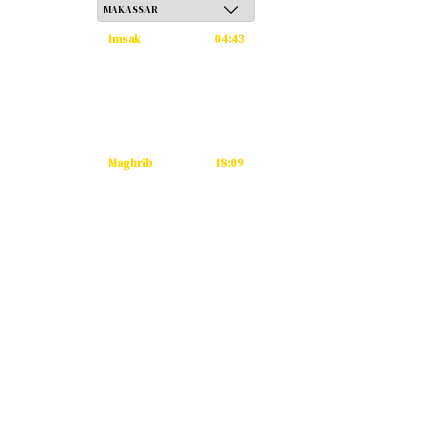
Imsak
04:43
Subuh
04:53
Dzuhur
12:12
Ashar
15:33
Maghrib
18:09
Isya
19:20
Tidak ada waktu sholat berikutnya
hari ini.
Sumber: Kemenag