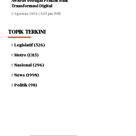
Awards sebagai Praktik Baik
Transformasi Digital
5 Agustus 2026 | 5:19 pm WIB
TOPIK TERKINI
Legislatif
(526)
Metro
(1315)
Nasional
(296)
News
(1998)
Politik
(98)
Jum'at, 22 Safar 1448 H / 07 Agustus 2026