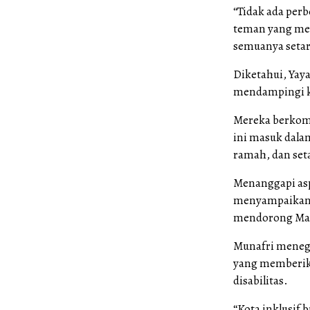
“Tidak ada perb
teman yang mem
semuanya setara
Diketahui, Yay
mendampingi ko
Mereka berkom
ini masuk dala
ramah, dan set
Menanggapi aspi
menyampaikan ap
mendorong Maka
Munafri meneg
yang memberika
disabilitas.
“Kota inklusif