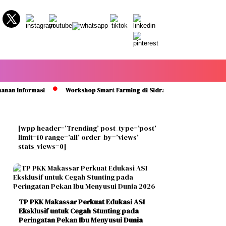
nformasi
Workshop Smart Farming di Sidrap Bantu Petani Kuasai Tekn
[wpp header=’Trending’ post_type=’post’
limit=10 range=’all’ order_by=’views’
stats_views=0]
TP PKK Makassar Perkuat Edukasi ASI
Eksklusif untuk Cegah Stunting pada
Peringatan Pekan Ibu Menyusui Dunia