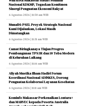
Wali Kota Makassar Hadiri Seminar
Nasional KDKMP, Tegaskan Komitmen
Sinergi Penguatan Ekonomi Rakyat
6 Agustus 2026 | 11:50 am WIB
Munafri: PSEL Proyek Strategis Nasional
Kami Dijalankan, Lokasi Masih
Dimatangkan
6 Agustus 2026 | 11:31 am WIB
Camat Biringkanaya Tinjau Progres
Pembangunan TPS3R dan 10 Teba Modern
di Kelurahan Laikang
6 Agustus 2026 | 11:16 am WIB
Aliyah Mustika Ilham Hadiri Forum
Koordinasi Nasional ADINKES, Dorong
Penguatan Kolaborasi Layanan Kesehatan
6 Agustus 2026 | 11:11 am WIB
Kominfo Makassar Perkenalkan Lontara+
dan MARVEC kepada Peserta Australia