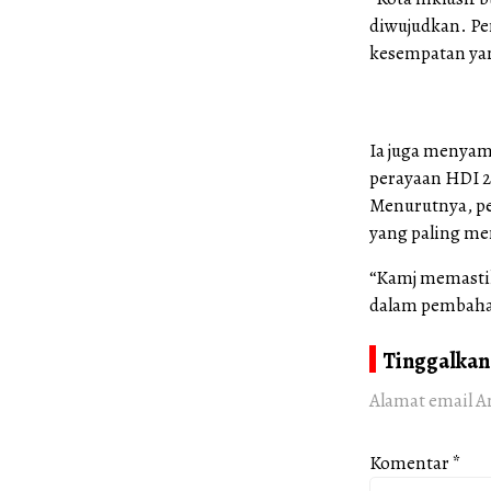
diwujudkan. P
kesempatan yan
Ia juga menyamb
perayaan HDI 2
Menurutnya, pe
yang paling m
“Kamj memastik
dalam pembahas
Tinggalkan
Alamat email A
Komentar
*