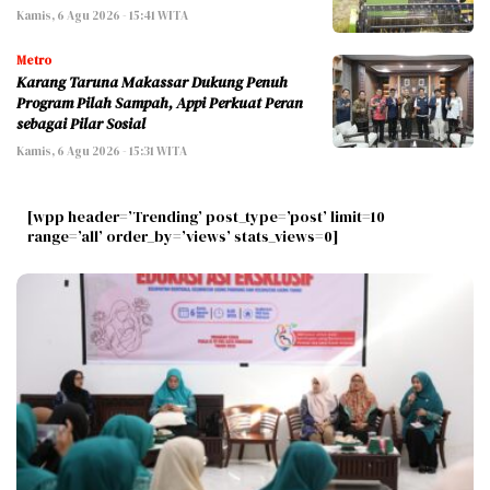
Kamis, 6 Agu 2026 - 15:41 WITA
Metro
Karang Taruna Makassar Dukung Penuh
Program Pilah Sampah, Appi Perkuat Peran
sebagai Pilar Sosial
Kamis, 6 Agu 2026 - 15:31 WITA
[wpp header=’Trending’ post_type=’post’ limit=10
range=’all’ order_by=’views’ stats_views=0]