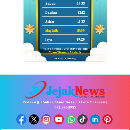
Subuh
04:53
Dzuhur
12:12
Ashar
15:33
Maghrib
18:09
Isya
19:20
Waktu sholat berikutnya dalam:
2 jam 20 menit 55 detik
Sumber: Kemenag
Redaksi ||Jl.Sultan Alauddin Lr.2D Kota Makassar||
||082188611985||