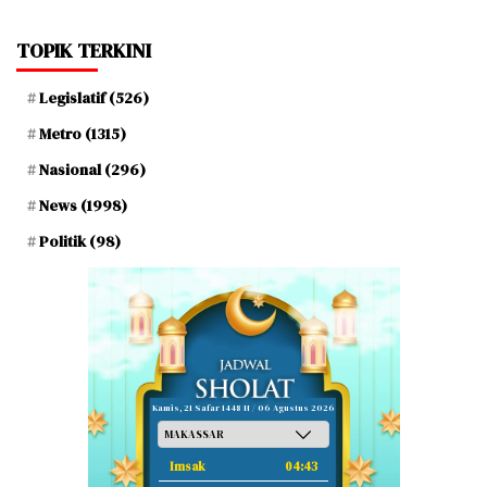
TOPIK TERKINI
Legislatif
(526)
Metro
(1315)
Nasional
(296)
News
(1998)
Politik
(98)
Kamis, 21 Safar 1448 H / 06 Agustus 2026
Imsak
04:43