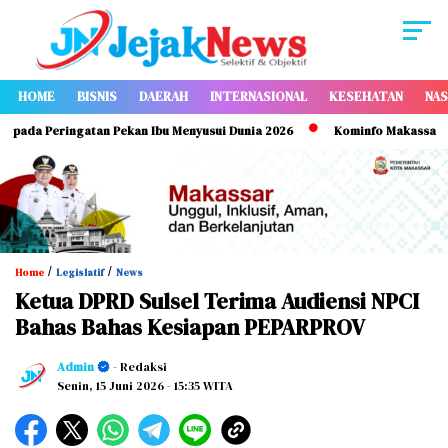
HOME
BISNIS
DAERAH
INTERNASIONAL
KESEHATAN
NAS
a Peringatan Pekan Ibu Menyusui Dunia 2026
Kominfo Makassar Perkua
/
/
Home
Legislatif
News
Ketua DPRD Sulsel Terima Audiensi NPCI
Bahas Bahas Kesiapan PEPARPROV
Admin
- Redaksi
Senin, 15 Juni 2026
- 15:35 WITA