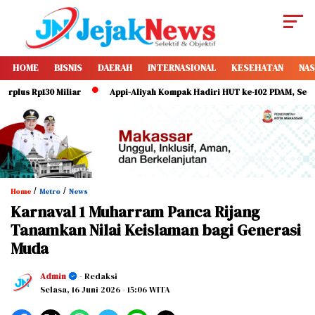
HOME
BISNIS
DAERAH
INTERNASIONAL
KESEHATAN
NAS
s Rp130 Miliar
Appi-Aliyah Kompak Hadiri HUT ke-102 PDAM, Serukan Di
/
/
Home
Metro
News
Karnaval 1 Muharram Panca Rijang
Tanamkan Nilai Keislaman bagi Generasi
Muda
Admin
- Redaksi
Selasa, 16 Juni 2026
- 15:06 WITA