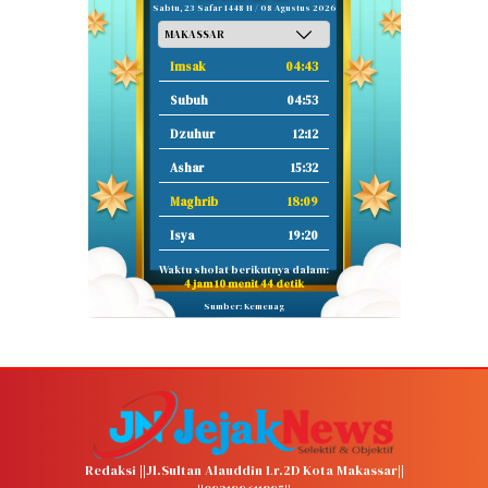
Sabtu, 23 Safar 1448 H / 08 Agustus 2026
Imsak
04:43
Subuh
04:53
Dzuhur
12:12
Ashar
15:32
Maghrib
18:09
Isya
19:20
Waktu sholat berikutnya dalam:
4 jam 10 menit 43 detik
Sumber: Kemenag
Redaksi ||Jl.Sultan Alauddin Lr.2D Kota Makassar||