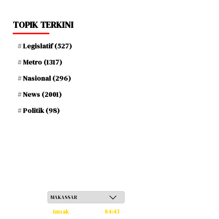
TOPIK TERKINI
Legislatif
(527)
Metro
(1317)
Nasional
(296)
News
(2001)
Politik
(98)
Jum'at, 22 Safar 1448 H / 07 Agustus 2026
Imsak
04:43