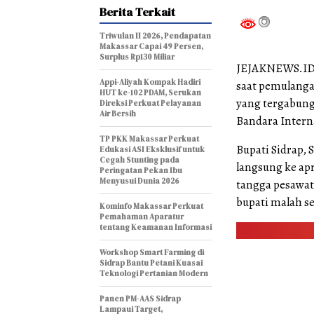
Berita Terkait
Triwulan II 2026, Pendapatan
Makassar Capai 49 Persen,
Surplus Rp130 Miliar
JEJAKNEWS.ID,
Appi-Aliyah Kompak Hadiri
saat pemulanga
HUT ke-102 PDAM, Serukan
yang tergabung
Direksi Perkuat Pelayanan
Air Bersih
Bandara Interna
TP PKK Makassar Perkuat
Bupati Sidrap,
Edukasi ASI Eksklusif untuk
Cegah Stunting pada
langsung ke ap
Peringatan Pekan Ibu
Menyusui Dunia 2026
tangga pesawat
bupati malah s
Kominfo Makassar Perkuat
Pemahaman Aparatur
tentang Keamanan Informasi
Workshop Smart Farming di
Sidrap Bantu Petani Kuasai
Teknologi Pertanian Modern
Panen PM-AAS Sidrap
Lampaui Target,