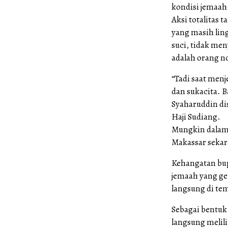
kondisi jemaah
Aksi totalitas 
yang masih lin
suci, tidak me
adalah orang no
“Tadi saat men
dan sukacita. B
Syaharuddin di
Haji Sudiang.
Mungkin dalam 
Makassar sekar
Kehangatan bup
jemaah yang ge
langsung di te
Sebagai bentuk
langsung melil