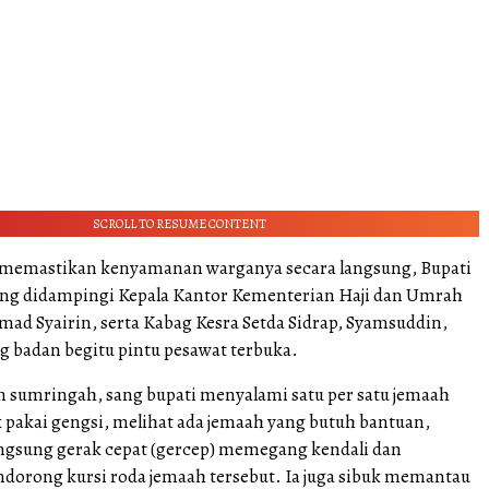
SCROLL TO RESUME CONTENT
n memastikan kenyamanan warganya secara langsung, Bupati
ng didampingi Kepala Kantor Kementerian Haji dan Umrah
ad Syairin, serta Kabag Kesra Setda Sidrap, Syamsuddin,
g badan begitu pintu pesawat terbuka.
sumringah, sang bupati menyalami satu per satu jemaah
k pakai gengsi, melihat ada jemaah yang butuh bantuan,
ngsung gerak cepat (gercep) memegang kendali dan
rong kursi roda jemaah tersebut. Ia juga sibuk memantau