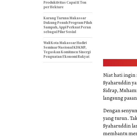
Produktivitas Capai 11 Ton
per Hektare
Karang Taruna Makassar
Dukung Penuh Program Pilah
Sampah, Appi Perkuat Peran
sebagai Pilar Sosial
Wali Kota Makassar Hadiri
Seminar Nasional KDKMP,
Tegaskan Komitmen Sinergi
Penguatan Ekonomi Rakyat
Niat hati ingi
Syaharuddin ya
Sidrap, Muhamm
langsung pasan
Dengan senyum 
yang turun. Ta
Syaharuddin la
membantu mendo