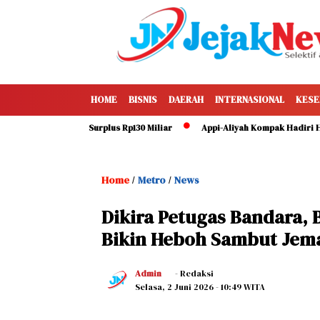
HOME
BISNIS
DAERAH
INTERNASIONAL
KESE
i 49 Persen, Surplus Rp130 Miliar
Appi-Aliyah Kompak Hadiri HUT ke-1
Home
Metro
News
/
/
Dikira Petugas Bandara, 
Bikin Heboh Sambut Jema
Admin
- Redaksi
Selasa, 2 Juni 2026
- 10:49 WITA