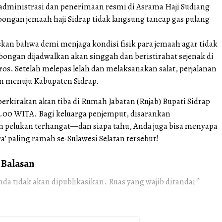
 administrasi dan penerimaan resmi di Asrama Haji Sudiang
ngan jemaah haji Sidrap tidak langsung tancap gas pulang
skan bahwa demi menjaga kondisi fisik para jemaah agar tidak
bongan dijadwalkan akan singgah dan beristirahat sejenak di
os. Setelah melepas lelah dan melaksanakan salat, perjalanan
an menuju Kabupaten Sidrap.
rkirakan akan tiba di Rumah Jabatan (Rujab) Bupati Sidrap
16.00 WITA. Bagi keluarga penjemput, disarankan
pelukan terhangat—dan siapa tahu, Anda juga bisa menyapa
a’ paling ramah se-Sulawesi Selatan tersebut!
 Balasan
nda tidak akan dipublikasikan.
Ruas yang wajib ditandai
*