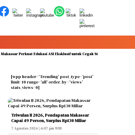
ar Perkuat Edukasi ASI Eksklusif untuk Cegah Stunting pada Peringatan Pek
[wpp header=’Trending’ post_type=’post’
limit=10 range=’all’ order_by=’views’
stats_views=0]
Triwulan II 2026, Pendapatan Makassar
Capai 49 Persen, Surplus Rp130 Miliar
7 Agustus 2026 | 6:07 pm WIB