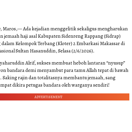
 Maros,— Ada kejadian menggelitik sekaligus mengharukan
n jemaah haji asal Kabupaten Sidenreng Rappang (Sidrap)
 dalam Kelompok Terbang (Kloter) 2 Embarkasi Makassar di
sional Sultan Hasanuddin, Selasa (2/6/2026).
 Syaharuddin Alrif, sukses membuat heboh lantaran “nyusup”
ron bandara demi menyambut para tamu Allah tepat di bawah
. Saking rajin dan totalitasnya membantu jemaah, sang
empat dikira petugas bandara oleh warganya sendiri!
ADVERTISEMENT