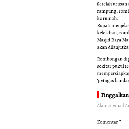
Setelah urusan
rampung, rombo
ke rumah.
Bupati menjela
kelelahan, rom
Masjid Raya Mar
akan dilanjutk
Rombongan dipe
sekitar pukul 
mempersiapkan 
‘petugas bandar
Tinggalkan
Alamat email A
Komentar
*