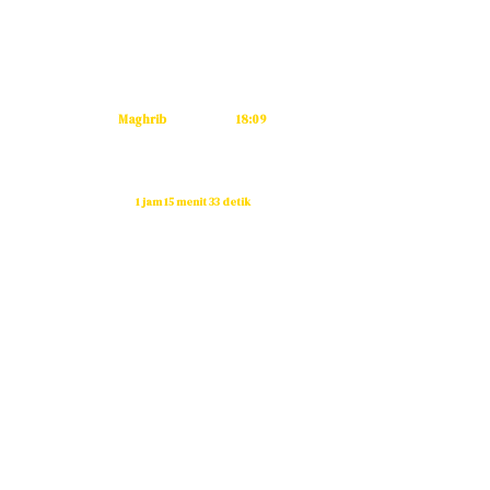
Subuh
04:53
Dzuhur
12:12
Ashar
15:33
Maghrib
18:09
Isya
19:20
Waktu sholat berikutnya dalam:
1 jam 15 menit 32 detik
Sumber: Kemenag