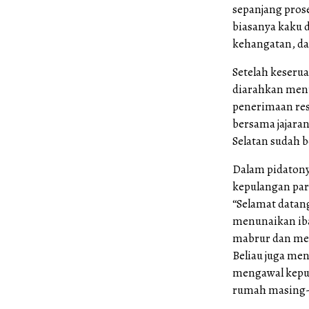
sepanjang pros
biasanya kaku 
kehangatan, da
Setelah keseru
diarahkan menu
penerimaan res
bersama jajara
Selatan sudah 
Dalam pidatony
kepulangan par
“Selamat datang
menunaikan iba
mabrur dan me
Beliau juga m
mengawal kepul
rumah masing-