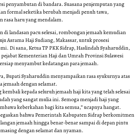
esi penyambutan di bandara. Suasana penjemputan yang
dan formal seketika berubah menjadi penuh tawa,
n rasa haru yang mendalam.
an di landasan pacu selesai, rombongan jemaah kemudian
ju Asrama Haji Sudiang, Makassar, untuk prosesi
mi. Di sana, Ketua TP PKK Sidrap, Haslindah Syaharuddin,
n pejabat Kementerian Haji dan Umrah Provinsi Sulawesi
bersiap menyambut kedatangan para jemaah.
a, Bupati Syaharuddin menyampaikan rasa syukurnya atas
a jemaah dengan selamat.
 kembali kepada seluruh jemaah haji kita yang telah selesai
dah yang sangat mulia ini. Semoga menjadi haji yang
mbawa keberkahan bagi kita semua,” ucapnya hangat.
enegaskan bahwa Pemerintah Kabupaten Sidrap berkomitmen
angan jemaah hingga benar-benar sampai di depan pintu
masing dengan selamat dan nyaman.