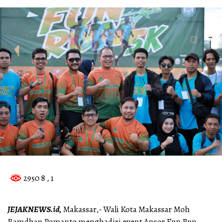
2950 8
, 1
JEJAKNEWS.id,
Makassar,- Wali Kota Makassar Moh
Ramdhan Pomanto menghadiri event Ansor Fun Run