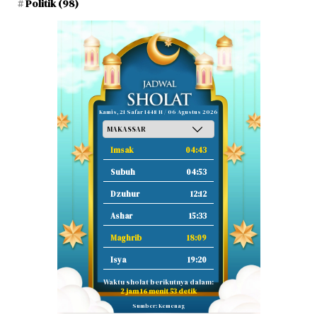
Politik
(98)
Kamis, 21 Safar 1448 H / 06 Agustus 2026
Imsak
04:43
Subuh
04:53
Dzuhur
12:12
Ashar
15:33
Maghrib
18:09
Isya
19:20
Waktu sholat berikutnya dalam:
2 jam 16 menit 52 detik
Sumber: Kemenag