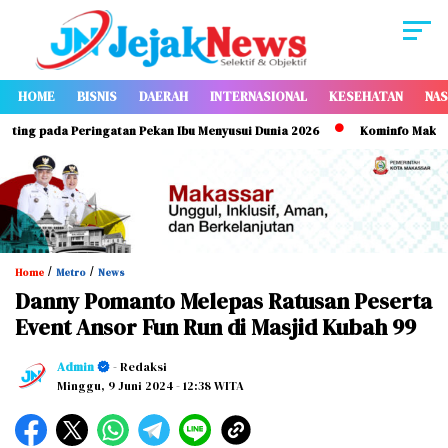
HOME
BISNIS
DAERAH
INTERNASIONAL
KESEHATAN
NAS
ada Peringatan Pekan Ibu Menyusui Dunia 2026
Kominfo Makassar Perk
/
/
Home
Metro
News
Danny Pomanto Melepas Ratusan Peserta
Event Ansor Fun Run di Masjid Kubah 99
Admin
- Redaksi
Minggu, 9 Juni 2024
- 12:38 WITA