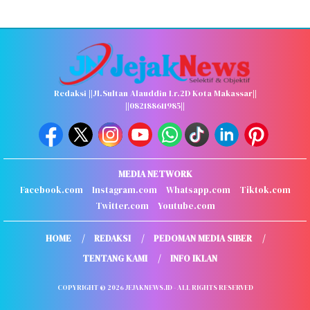
Redaksi ||Jl.Sultan Alauddin Lr.2D Kota Makassar||
||082188611985||
MEDIA NETWORK
Facebook.com
Instagram.com
Whatsapp.com
Tiktok.com
Twitter.com
Youtube.com
HOME
REDAKSI
PEDOMAN MEDIA SIBER
TENTANG KAMI
INFO IKLAN
COPYRIGHT © 2026 JEJAKNEWS.ID - ALL RIGHTS RESERVED