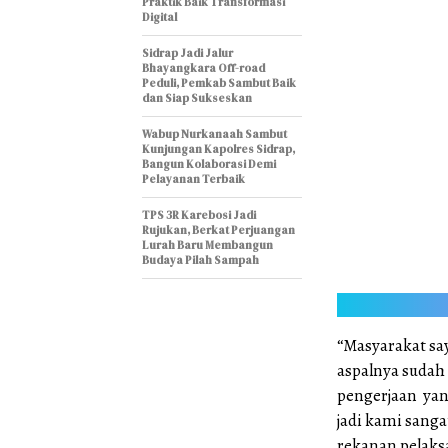
Praktik Baik Transformasi
Digital
Sidrap Jadi Jalur
Bhayangkara Off-road
Peduli, Pemkab Sambut Baik
dan Siap Sukseskan
Wabup Nurkanaah Sambut
Kunjungan Kapolres Sidrap,
Bangun Kolaborasi Demi
Pelayanan Terbaik
TPS 3R Karebosi Jadi
Rujukan, Berkat Perjuangan
Lurah Baru Membangun
Budaya Pilah Sampah
“Masyarakat sa
aspalnya sudah 
pengerjaan yan
jadi kami san
rekanan pelaks