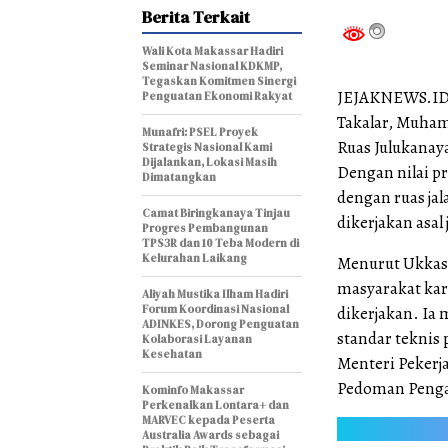
Berita Terkait
Wali Kota Makassar Hadiri
Seminar Nasional KDKMP,
Tegaskan Komitmen Sinergi
JEJAKNEWS.ID,
Penguatan Ekonomi Rakyat
Takalar, Muha
Munafri: PSEL Proyek
Ruas Julukanay
Strategis Nasional Kami
Dijalankan, Lokasi Masih
Dengan nilai pr
Dimatangkan
dengan ruas jal
Camat Biringkanaya Tinjau
dikerjakan asal 
Progres Pembangunan
TPS3R dan 10 Teba Modern di
Kelurahan Laikang
Menurut Ukkas,
masyarakat kare
Aliyah Mustika Ilham Hadiri
Forum Koordinasi Nasional
dikerjakan. Ia 
ADINKES, Dorong Penguatan
standar teknis
Kolaborasi Layanan
Kesehatan
Menteri Peker
Pedoman Penga
Kominfo Makassar
Perkenalkan Lontara+ dan
MARVEC kepada Peserta
Australia Awards sebagai