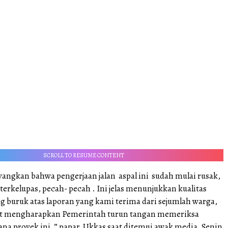
SCROLL TO RESUME CONTENT
yangkan bahwa pengerjaan jalan aspal ini sudah mulai rusak,
terkelupas, pecah- pecah . Ini jelas menunjukkan kualitas
g buruk atas laporan yang kami terima dari sejumlah warga,
gat mengharapkan Pemerintah turun tangan memeriksa
ana proyek ini ,” papar Ukkas saat ditemui awak media, Senin