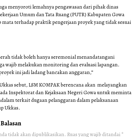
ga menyoroti lemahnya pengawasan dari pihak dinas
 Pekerjaan Umum dan Tata Ruang (PUTR) Kabupaten Gowa
 mata terhadap praktik pengerjaan proyek yang tidak sesuai
erah tidak boleh hanya seremonial menandatangani
uga wajib melakukan monitoring dan evaluasi lapangan.
proyek ini jadi ladang bancakan anggaran,”
a Ukkas sebut, LSM KOMPAK berencana akan melayangkan
pada Inspektorat dan Kejaksaan Negeri Gowa untuk meminta
ndalam terkait dugaan pelanggaran dalam pelaksanaan
up Ukkas.
 Balasan
nda tidak akan dipublikasikan.
Ruas yang wajib ditandai
*