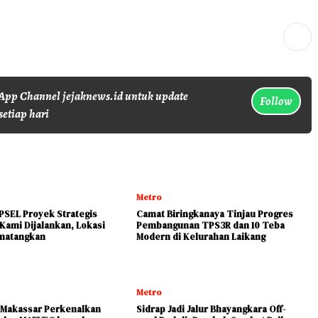
pp Channel jejaknews.id untuk update
Follow
setiap hari
Metro
 PSEL Proyek Strategis
Camat Biringkanaya Tinjau Progres
 Kami Dijalankan, Lokasi
Pembangunan TPS3R dan 10 Teba
matangkan
Modern di Kelurahan Laikang
Metro
Makassar Perkenalkan
Sidrap Jadi Jalur Bhayangkara Off-