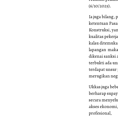
(6/10/2025).
Ia juga bilang
ketentuan Pasa
Konstruksi, ya
kualitas pekerj
kalau ditemukan
lapangan maka 
dikenai sanksi
terbukti ada u
terdapat unsur
merugikan nega
Ukkas juga beb
berharap supaya
secara menyelu
akses ekonomi, 
profesional,