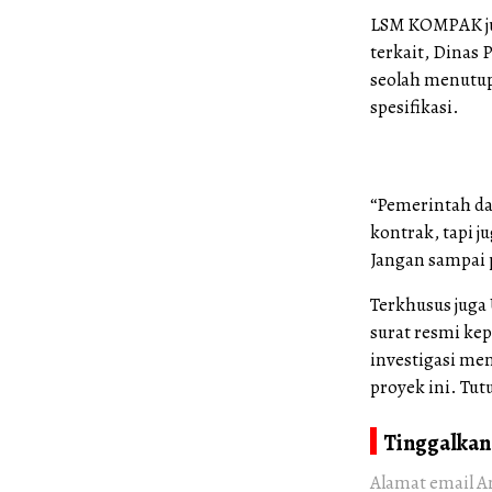
LSM KOMPAK ju
terkait, Dinas
seolah menutup
spesifikasi.
“Pemerintah da
kontrak, tapi j
Jangan sampai 
Terkhusus jug
surat resmi ke
investigasi me
proyek ini. Tut
Tinggalkan
Alamat email A