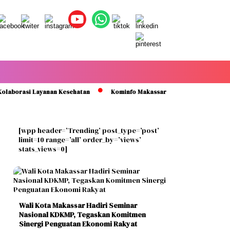
rasi Layanan Kesehatan
Kominfo Makassar Perkenalkan Lontara+ dan M
[wpp header=’Trending’ post_type=’post’
limit=10 range=’all’ order_by=’views’
stats_views=0]
Wali Kota Makassar Hadiri Seminar
Nasional KDKMP, Tegaskan Komitmen
Sinergi Penguatan Ekonomi Rakyat