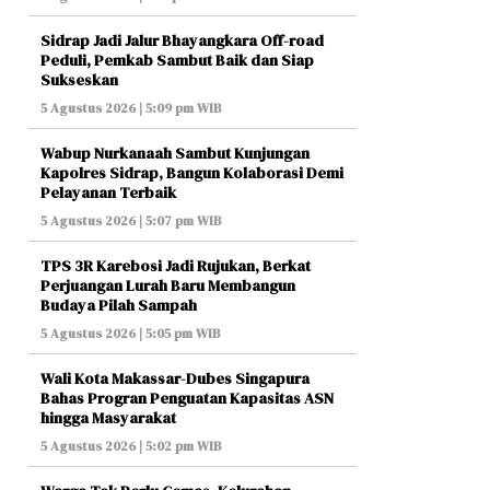
Sidrap Jadi Jalur Bhayangkara Off-road
Peduli, Pemkab Sambut Baik dan Siap
Sukseskan
5 Agustus 2026 | 5:09 pm WIB
Wabup Nurkanaah Sambut Kunjungan
Kapolres Sidrap, Bangun Kolaborasi Demi
Pelayanan Terbaik
5 Agustus 2026 | 5:07 pm WIB
TPS 3R Karebosi Jadi Rujukan, Berkat
Perjuangan Lurah Baru Membangun
Budaya Pilah Sampah
5 Agustus 2026 | 5:05 pm WIB
Wali Kota Makassar-Dubes Singapura
Bahas Progran Penguatan Kapasitas ASN
hingga Masyarakat
5 Agustus 2026 | 5:02 pm WIB