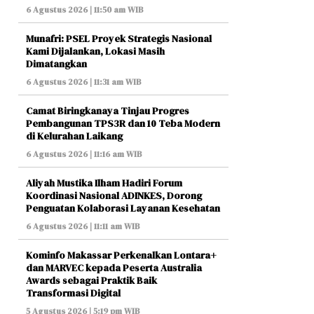
6 Agustus 2026 | 11:50 am WIB
Munafri: PSEL Proyek Strategis Nasional
Kami Dijalankan, Lokasi Masih
Dimatangkan
6 Agustus 2026 | 11:31 am WIB
Camat Biringkanaya Tinjau Progres
Pembangunan TPS3R dan 10 Teba Modern
di Kelurahan Laikang
6 Agustus 2026 | 11:16 am WIB
Aliyah Mustika Ilham Hadiri Forum
Koordinasi Nasional ADINKES, Dorong
Penguatan Kolaborasi Layanan Kesehatan
6 Agustus 2026 | 11:11 am WIB
Kominfo Makassar Perkenalkan Lontara+
dan MARVEC kepada Peserta Australia
Awards sebagai Praktik Baik
Transformasi Digital
5 Agustus 2026 | 5:19 pm WIB