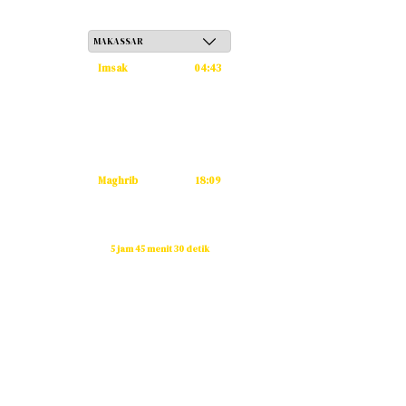
Kamis, 21 Safar 1448 H / 06 Agustus 2026
Imsak
04:43
Subuh
04:53
Dzuhur
12:12
Ashar
15:33
Maghrib
18:09
Isya
19:20
Waktu sholat berikutnya dalam:
5 jam 45 menit 30 detik
Sumber: Kemenag