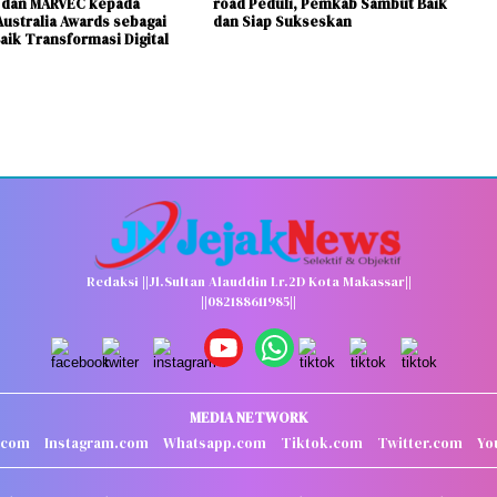
 dan MARVEC kepada
road Peduli, Pemkab Sambut Baik
Australia Awards sebagai
dan Siap Sukseskan
aik Transformasi Digital
Redaksi ||Jl.Sultan Alauddin Lr.2D Kota Makassar||
||082188611985||
MEDIA NETWORK
.com
Instagram.com
Whatsapp.com
Tiktok.com
Twitter.com
Yo