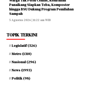
Warga Tak Perlu Cemas, Kelurahan
Panaikang Siapkan Teba, Komposter
hingga BSU Dukung Program Pemilahan
Sampah
5 Agustus 2026 | 11:22 am WIB
TOPIK TERKINI
Legislatif
(526)
Metro
(1310)
Nasional
(296)
News
(1993)
Politik
(98)