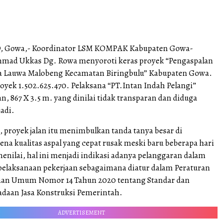
 Gowa,- Koordinator LSM KOMPAK Kabupaten Gowa-
mmad Ukkas Dg. Rowa menyoroti keras proyek “Pengaspalan
a Lauwa Malobeng Kecamatan Biringbulu” Kabupaten Gowa.
oyek 1.502.625.470. Pelaksana “PT.Intan Indah Pelangi”
an, 867 X 3.5 m. yang dinilai tidak transparan dan diduga
jadi.
 proyek jalan itu menimbulkan tanda tanya besar di
na kualitas aspal yang cepat rusak meski baru beberapa hari
menilai, hal ini menjadi indikasi adanya pelanggaran dalam
 pelaksanaan pekerjaan sebagaimana diatur dalam Peraturan
jaan Umum Nomor 14 Tahun 2020 tentang Standar dan
daan Jasa Konstruksi Pemerintah.
ADVERTISEMENT