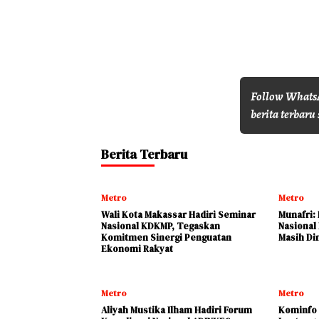
Follow WhatsA
berita terbaru 
Berita Terbaru
Metro
Metro
Wali Kota Makassar Hadiri Seminar
Munafri:
Nasional KDKMP, Tegaskan
Nasional
Komitmen Sinergi Penguatan
Masih Di
Ekonomi Rakyat
Metro
Metro
Aliyah Mustika Ilham Hadiri Forum
Kominfo 