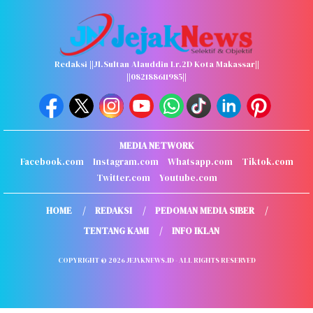
Redaksi ||Jl.Sultan Alauddin Lr.2D Kota Makassar||
||082188611985||
MEDIA NETWORK
Facebook.com
Instagram.com
Whatsapp.com
Tiktok.com
Twitter.com
Youtube.com
HOME
REDAKSI
PEDOMAN MEDIA SIBER
TENTANG KAMI
INFO IKLAN
COPYRIGHT © 2026 JEJAKNEWS.ID - ALL RIGHTS RESERVED