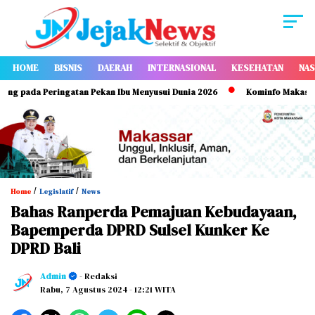
HOME
BISNIS
DAERAH
INTERNASIONAL
KESEHATAN
NAS
a Peringatan Pekan Ibu Menyusui Dunia 2026
Kominfo Makassar Perkua
/
/
Home
Legislatif
News
Bahas Ranperda Pemajuan Kebudayaan,
Bapemperda DPRD Sulsel Kunker Ke
DPRD Bali
Admin
- Redaksi
Rabu, 7 Agustus 2024
- 12:21 WITA