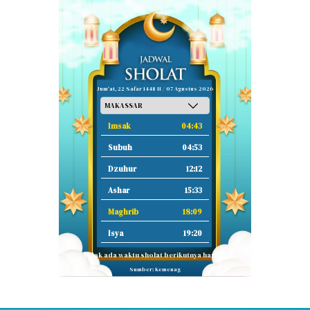
Jum'at, 22 Safar 1448 H / 07 Agustus 2026
Imsak
04:43
Subuh
04:53
Dzuhur
12:12
Ashar
15:33
Maghrib
18:09
Isya
19:20
Tidak ada waktu sholat berikutnya hari ini.
Sumber: Kemenag