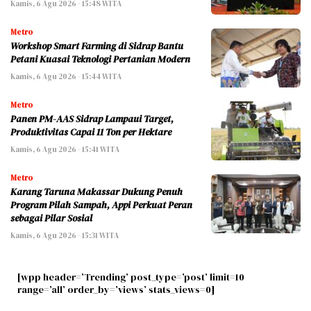
Kamis, 6 Agu 2026 - 15:48 WITA
Metro
Workshop Smart Farming di Sidrap Bantu
Petani Kuasai Teknologi Pertanian Modern
Kamis, 6 Agu 2026 - 15:44 WITA
Metro
Panen PM-AAS Sidrap Lampaui Target,
Produktivitas Capai 11 Ton per Hektare
Kamis, 6 Agu 2026 - 15:41 WITA
Metro
Karang Taruna Makassar Dukung Penuh
Program Pilah Sampah, Appi Perkuat Peran
sebagai Pilar Sosial
Kamis, 6 Agu 2026 - 15:31 WITA
[wpp header=’Trending’ post_type=’post’ limit=10
range=’all’ order_by=’views’ stats_views=0]