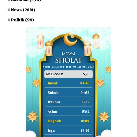
News
(2001)
Politik
(98)
Sabtu, 23 Safar 1448 H / 08 Agustus 2026
Imsak
04:43
Subuh
04:53
Dzuhur
12:12
Ashar
15:32
Maghrib
18:09
Isya
19:20