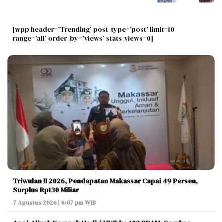
[wpp header=’Trending’ post_type=’post’ limit=10
range=’all’ order_by=’views’ stats_views=0]
Triwulan II 2026, Pendapatan Makassar Capai 49 Persen,
Surplus Rp130 Miliar
7 Agustus 2026 | 6:07 pm WIB