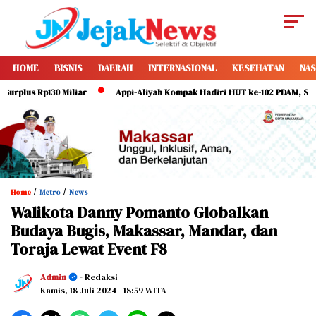
HOME
BISNIS
DAERAH
INTERNASIONAL
KESEHATAN
NAS
us Rp130 Miliar
Appi-Aliyah Kompak Hadiri HUT ke-102 PDAM, Serukan D
/
/
Home
Metro
News
Walikota Danny Pomanto Globalkan
Budaya Bugis, Makassar, Mandar, dan
Toraja Lewat Event F8
Admin
- Redaksi
Kamis, 18 Juli 2024
- 18:59 WITA