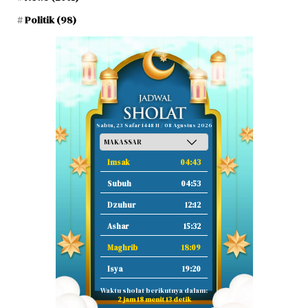
Politik
(98)
Sabtu, 23 Safar 1448 H / 08 Agustus 2026
Imsak
04:43
Subuh
04:53
Dzuhur
12:12
Ashar
15:32
Maghrib
18:09
Isya
19:20
Waktu sholat berikutnya dalam:
2 jam 18 menit 12 detik