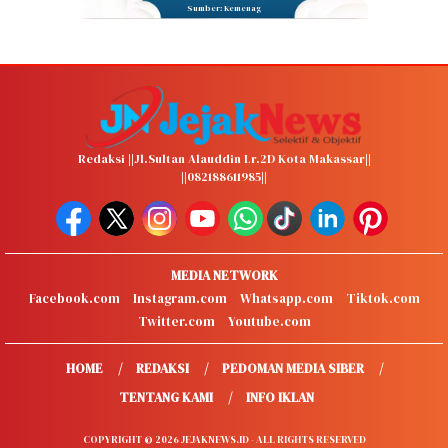
Sumber: Kemenag
Redaksi ||Jl.Sultan Alauddin Lr.2D Kota Makassar||
||082188611985||
MEDIA NETWORK
Facebook.com
Instagram.com
Whatsapp.com
Tiktok.com
Twitter.com
Youtube.com
HOME
REDAKSI
PEDOMAN MEDIA SIBER
TENTANG KAMI
INFO IKLAN
COPYRIGHT © 2026 JEJAKNEWS.ID - ALL RIGHTS RESERVED