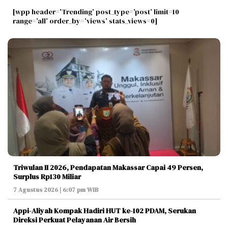
[wpp header=’Trending’ post_type=’post’ limit=10
range=’all’ order_by=’views’ stats_views=0]
Triwulan II 2026, Pendapatan Makassar Capai 49 Persen,
Surplus Rp130 Miliar
7 Agustus 2026 | 6:07 pm WIB
Appi-Aliyah Kompak Hadiri HUT ke-102 PDAM, Serukan
Direksi Perkuat Pelayanan Air Bersih