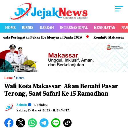
HOME
BISNIS
DAERAH
INTERNASIONAL
KESEHATAN
NAS
a Peringatan Pekan Ibu Menyusui Dunia 2026
Kominfo Makassar Perkua
/
Home
Metro
Wali Kota Makassar Akan Benahi Pasar
Terong, Saat Safari Ke 15 Ramadhan
Admin
- Redaksi
Sabtu, 15 Maret 2025
- 11:29 WITA