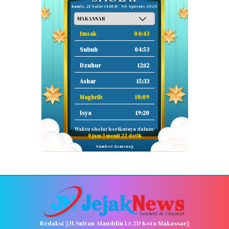
Kamis, 21 Safar 1448 H / 06 Agustus 2026
Imsak
04:43
Subuh
04:53
Dzuhur
12:12
Ashar
15:33
Maghrib
18:09
Isya
19:20
Waktu sholat berikutnya dalam:
0 jam 3 menit 21 detik
Sumber: Kemenag
Redaksi ||Jl.Sultan Alauddin Lr.2D Kota Makassar||