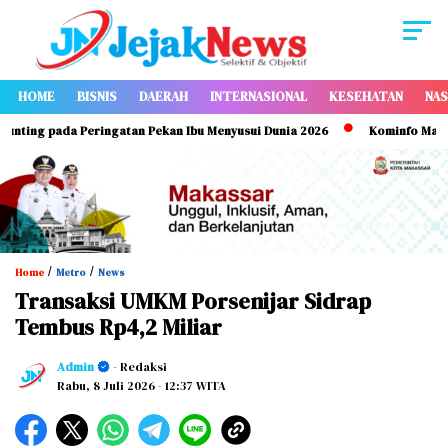
HOME
BISNIS
DAERAH
INTERNASIONAL
KESEHATAN
NAS
ng pada Peringatan Pekan Ibu Menyusui Dunia 2026
Kominfo Makassar P
/
/
Home
Metro
News
Transaksi UMKM Porsenijar Sidrap
Tembus Rp4,2 Miliar
Admin
- Redaksi
Rabu, 8 Juli 2026
- 12:37 WITA