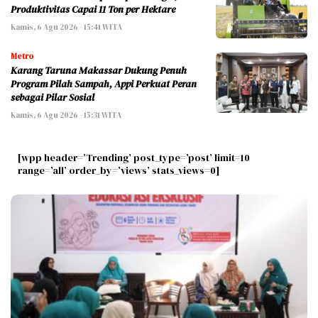
Produktivitas Capai 11 Ton per Hektare
Kamis, 6 Agu 2026 - 15:41 WITA
Metro
Karang Taruna Makassar Dukung Penuh
Program Pilah Sampah, Appi Perkuat Peran
sebagai Pilar Sosial
Kamis, 6 Agu 2026 - 15:31 WITA
[wpp header=’Trending’ post_type=’post’ limit=10
range=’all’ order_by=’views’ stats_views=0]