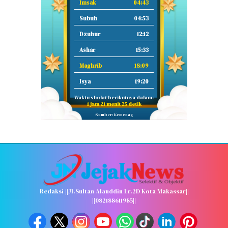
Imsak
04:43
Subuh
04:53
Dzuhur
12:12
Ashar
15:33
Maghrib
18:09
Isya
19:20
Waktu sholat berikutnya dalam:
1 jam 21 menit 24 detik
Sumber: Kemenag
Redaksi ||Jl.Sultan Alauddin Lr.2D Kota Makassar||
||082188611985||