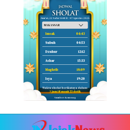
Jum'at, 22 Safar 1448 H / 07 Agustus 2026
Imsak
04:43
Subuh
04:53
Dzuhur
12:12
Ashar
15:33
Maghrib
18:09
Isya
19:20
Waktu sholat berikutnya dalam:
7 jam 18 menit 52 detik
Sumber: Kemenag