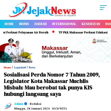
HOME
BISNIS
DAERAH
INTERNASIONAL
KESEHATAN
NAS
erkuat Pelayanan Air Bersih
TP PKK Makassar Perkuat Edukasi ASI Eksk
/
/
Home
Legislatif
News
Sosialisasi Perda Nomor 7 Tahun 2009,
Legislator Kota Makassar Muchlis
Misbah: Mau berobat tak punya KIS
hubungi langsung saya
Admin
- Redaksi
Minggu, 28 Januari 2024
- 03:51 WITA