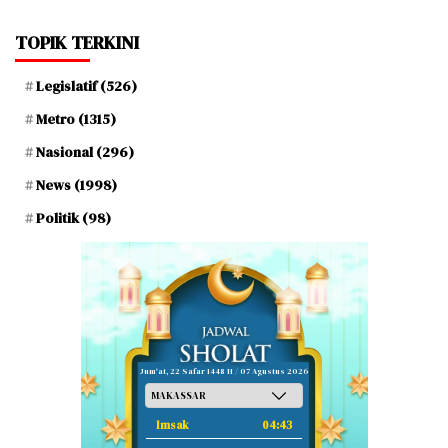
TOPIK TERKINI
Legislatif
(526)
Metro
(1315)
Nasional
(296)
News
(1998)
Politik
(98)
Jum'at, 22 Safar 1448 H / 07 Agustus 2026
Imsak
04:43