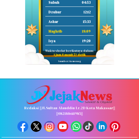
Subuh
04:53
Dzuhur
12:12
Ashar
15:33
Maghrib
18:09
Isya
19:20
Waktu sholat berikutnya dalam:
1 jam 4 menit 57 detik
Sumber: Kemenag
Redaksi ||Jl.Sultan Alauddin Lr.2D Kota Makassar||
||082188611985||