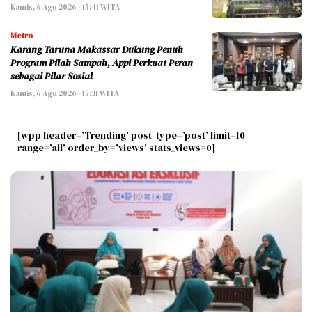
Kamis, 6 Agu 2026 - 15:41 WITA
Metro
Karang Taruna Makassar Dukung Penuh
Program Pilah Sampah, Appi Perkuat Peran
sebagai Pilar Sosial
Kamis, 6 Agu 2026 - 15:31 WITA
[wpp header=’Trending’ post_type=’post’ limit=10
range=’all’ order_by=’views’ stats_views=0]