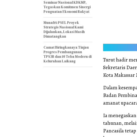
Seminar Nasional KDKMP,
Tegaskan Komitmen Sinergi
Penguatan Ekonomi Rakyat
Munafri: PSEL Proyek
Strategis Nasional Kami
Dijalankan, Lokasi Masih
Dimatangkan
Camat Biringkanaya Tinjau
Progres Pembangunan
TPS3R dan 10 Teba Modern di
Turut hadir me
Kelurahan Laikang
Sekretaris Dae
Kota Makassar 
Dalam kesempat
Badan Pembinaa
amanat upacara
Ia menegaskan 
tahunan, melai
Pancasila teta