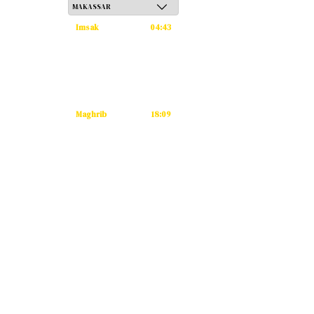
Imsak
04:43
Subuh
04:53
Dzuhur
12:12
Ashar
15:33
Maghrib
18:09
Isya
19:20
Tidak ada waktu sholat berikutnya
hari ini.
Sumber: Kemenag