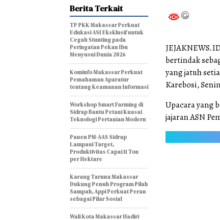
Berita Terkait
TP PKK Makassar Perkuat
Edukasi ASI Eksklusif untuk
Cegah Stunting pada
JEJAKNEWS.ID, 
Peringatan Pekan Ibu
Menyusui Dunia 2026
bertindak seba
yang jatuh seti
Kominfo Makassar Perkuat
Pemahaman Aparatur
Karebosi, Senin
tentang Keamanan Informasi
Upacara yang b
Workshop Smart Farming di
Sidrap Bantu Petani Kuasai
jajaran ASN Pem
Teknologi Pertanian Modern
Panen PM-AAS Sidrap
Lampaui Target,
Produktivitas Capai 11 Ton
per Hektare
Karang Taruna Makassar
Dukung Penuh Program Pilah
Sampah, Appi Perkuat Peran
sebagai Pilar Sosial
Wali Kota Makassar Hadiri