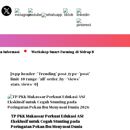
rmasi
Workshop Smart Farming di Sidrap Bantu Petani Kuasai Teknol
[wpp header=’Trending’ post_type=’post’
limit=10 range=’all’ order_by=’views’
stats_views=0]
TP PKK Makassar Perkuat Edukasi ASI
Eksklusif untuk Cegah Stunting pada
Peringatan Pekan Ibu Menyusui Dunia