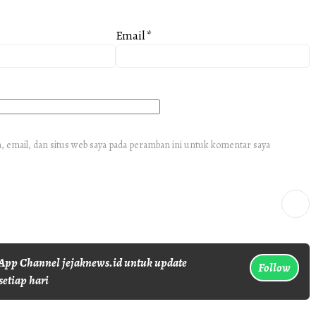
Email
*
 email, dan situs web saya pada peramban ini untuk komentar saya
pp Channel jejaknews.id untuk update
Follow
setiap hari