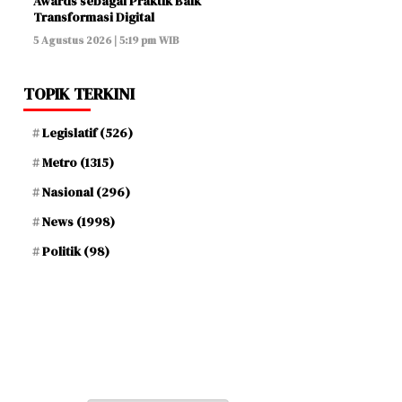
Awards sebagai Praktik Baik
Transformasi Digital
5 Agustus 2026 | 5:19 pm WIB
TOPIK TERKINI
Legislatif
(526)
Metro
(1315)
Nasional
(296)
News
(1998)
Politik
(98)
Jum'at, 22 Safar 1448 H / 07 Agustus 2026