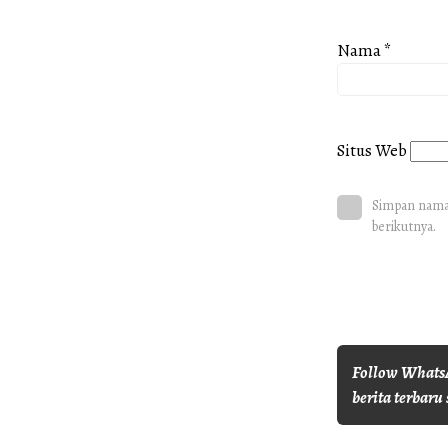
Nama
*
Situs Web
Simpan nama,
berikutnya.
Follow WhatsA
berita terbaru 