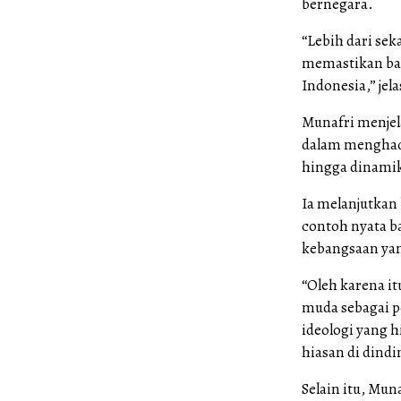
bernegara.
“Lebih dari se
memastikan bah
Indonesia,” jel
Munafri menjel
dalam menghada
hingga dinamik
Ia melanjutkan
contoh nyata b
kebangsaan ya
“Oleh karena i
muda sebagai p
ideologi yang h
hiasan di dindi
Selain itu, Mu