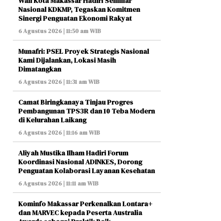
Wali Kota Makassar Hadiri Seminar
Nasional KDKMP, Tegaskan Komitmen
Sinergi Penguatan Ekonomi Rakyat
6 Agustus 2026 | 11:50 am WIB
Munafri: PSEL Proyek Strategis Nasional
Kami Dijalankan, Lokasi Masih
Dimatangkan
6 Agustus 2026 | 11:31 am WIB
Camat Biringkanaya Tinjau Progres
Pembangunan TPS3R dan 10 Teba Modern
di Kelurahan Laikang
6 Agustus 2026 | 11:16 am WIB
Aliyah Mustika Ilham Hadiri Forum
Koordinasi Nasional ADINKES, Dorong
Penguatan Kolaborasi Layanan Kesehatan
6 Agustus 2026 | 11:11 am WIB
Kominfo Makassar Perkenalkan Lontara+
dan MARVEC kepada Peserta Australia