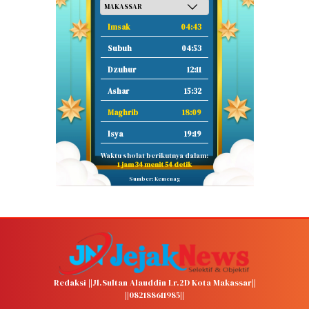
Imsak
04:43
Subuh
04:53
Dzuhur
12:11
Ashar
15:32
Maghrib
18:09
Isya
19:19
Waktu sholat berikutnya dalam:
1 jam 34 menit 53 detik
Sumber: Kemenag
Redaksi ||Jl.Sultan Alauddin Lr.2D Kota Makassar||
||082188611985||