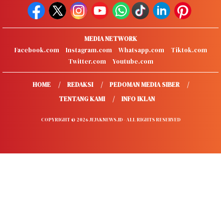
MEDIA NETWORK
Facebook.com
Instagram.com
Whatsapp.com
Tiktok.com
Twitter.com
Youtube.com
HOME
REDAKSI
PEDOMAN MEDIA SIBER
TENTANG KAMI
INFO IKLAN
COPYRIGHT © 2026 JEJAKNEWS.ID - ALL RIGHTS RESERVED