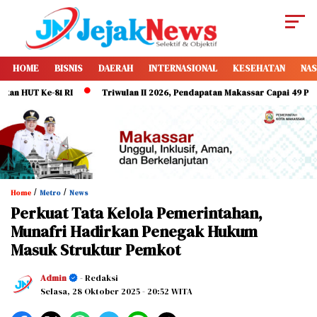
HOME
BISNIS
DAERAH
INTERNASIONAL
KESEHATAN
NAS
e-81 RI
Triwulan II 2026, Pendapatan Makassar Capai 49 Persen, Surpl
/
/
Home
Metro
News
Perkuat Tata Kelola Pemerintahan,
Munafri Hadirkan Penegak Hukum
Masuk Struktur Pemkot
Admin
- Redaksi
Selasa, 28 Oktober 2025
- 20:52 WITA