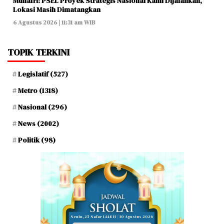
Munafri: PSEL Proyek Strategis Nasional Kami Dijalankan,
Lokasi Masih Dimatangkan
6 Agustus 2026 | 11:31 am WIB
TOPIK TERKINI
Legislatif
(527)
Metro
(1318)
Nasional
(296)
News
(2002)
Politik
(98)
Senin, 25 Safar 1448 H / 10 Agustus 2026