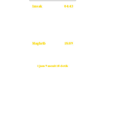
Imsak
04:43
Subuh
04:53
Dzuhur
12:12
Ashar
15:33
Maghrib
18:09
Isya
19:20
Waktu sholat berikutnya dalam:
1 jam 9 menit 17 detik
Sumber: Kemenag