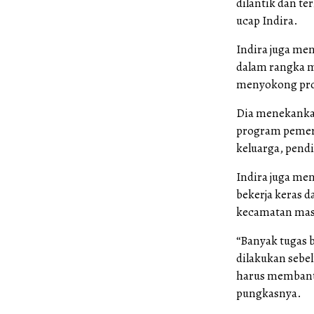
dilantik dan t
ucap Indira.
Indira juga me
dalam rangka m
menyokong pro
Dia menekanka
program pemeri
keluarga, pend
Indira juga me
bekerja keras 
kecamatan mas
“Banyak tugas b
dilakukan seb
harus membant
pungkasnya.