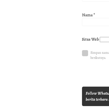
Nama
*
Situs Web
Simpan nama,
berikutnya.
Follow WhatsA
berita terbaru 