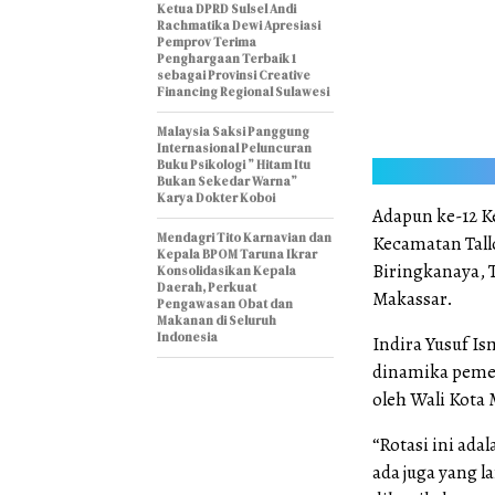
Ketua DPRD Sulsel Andi
Rachmatika Dewi Apresiasi
Pemprov Terima
Penghargaan Terbaik 1
sebagai Provinsi Creative
Financing Regional Sulawesi
Malaysia Saksi Panggung
Internasional Peluncuran
Buku Psikologi ” Hitam Itu
Bukan Sekedar Warna”
Karya Dokter Koboi
Adapun ke-12 K
Mendagri Tito Karnavian dan
Kecamatan Tall
Kepala BPOM Taruna Ikrar
Biringkanaya, 
Konsolidasikan Kepala
Daerah, Perkuat
Makassar.
Pengawasan Obat dan
Makanan di Seluruh
Indonesia
Indira Yusuf Is
dinamika peme
oleh Wali Kota
“Rotasi ini ada
ada juga yang 