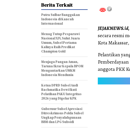
Berita Terkait
Putra Sulbar Banggakan
Indonesia di Kancah
Internasional
JEJAKNEWS.id,
Menag Tutup Pesparawi
secara resmi m
Nasional XIV, Sulut Juara
Kota Makassar, 
Umum, Sulsel Pertama
Kalinya Raih Predikat
Champion Gold
Pelantikan yang
Pemberdayaan M
Menjaga Pangan Aman,
Taruna Ikrar Kepala BPOM
anggota PKK K
Mengantarkan UMKM
Indonesia Mendunia
Ketua DPRD Sulsel Andi
Rachmatika Dewi Ikuti
Pelatihan PAKU Integritas
2026 yang Digelar KPK
Gubernur Sulsel Apresiasi
Ditreskrimsus Polda Sulsel
Ungkap Penyalahgunaan
BBM dan LPG Subsidi