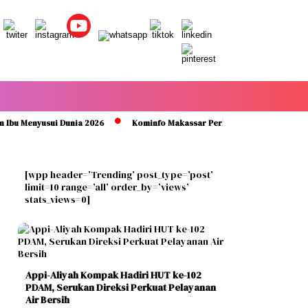
Menyusui Dunia 2026
Kominfo Makassar Perkuat Pemahaman Aparatur t
[wpp header=’Trending’ post_type=’post’
limit=10 range=’all’ order_by=’views’
stats_views=0]
Appi-Aliyah Kompak Hadiri HUT ke-102
PDAM, Serukan Direksi Perkuat Pelayanan
Air Bersih