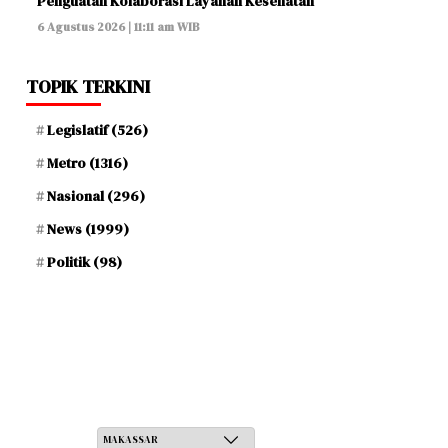
Penguatan Kolaborasi Layanan Kesehatan
6 Agustus 2026 | 11:11 am WIB
TOPIK TERKINI
Legislatif
(526)
Metro
(1316)
Nasional
(296)
News
(1999)
Politik
(98)
Jum'at, 22 Safar 1448 H / 07 Agustus 2026