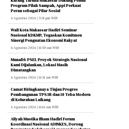
Karang Taruna Makassar Dukung Penuh
Program Pilah Sampah, Appi Perkuat
Peran sebagai Pilar Sosial
6 Agustus 2026 | 3:31 pm WIB
Wali Kota Makassar Hadiri Seminar
Nasional KDKMP, Tegaskan Komitmen
Sinergi Penguatan Ekonomi Rakyat
6 Agustus 2026 | 11:50 am WIB
Munafri: PSEL Proyek Strategis Nasional
Kami Dijalankan, Lokasi Masih
Dimatangkan
6 Agustus 2026 | 11:31 am WIB
Camat Biringkanaya Tinjau Progres
Pembangunan TPS3R dan 10 Teba Modern
di Kelurahan Laikang
6 Agustus 2026 | 11:16 am WIB
Aliyah Mustika Ilham Hadiri Forum
Koordinasi Nasional ADINKES, Dorong