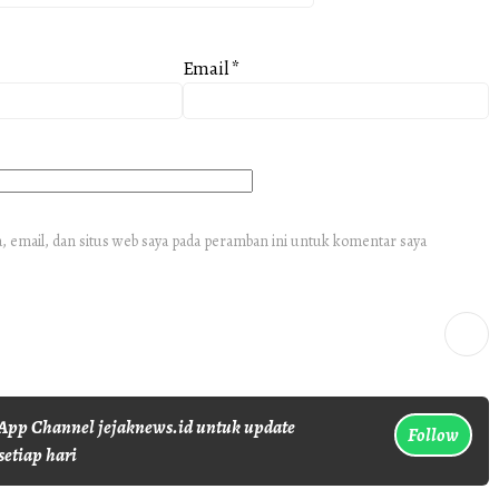
Email
*
 email, dan situs web saya pada peramban ini untuk komentar saya
pp Channel jejaknews.id untuk update
Follow
setiap hari