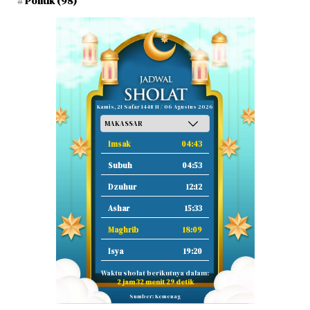
Politik
(98)
Kamis, 21 Safar 1448 H / 06 Agustus 2026
Imsak
04:43
Subuh
04:53
Dzuhur
12:12
Ashar
15:33
Maghrib
18:09
Isya
19:20
Waktu sholat berikutnya dalam:
2 jam 32 menit 28 detik
Sumber: Kemenag