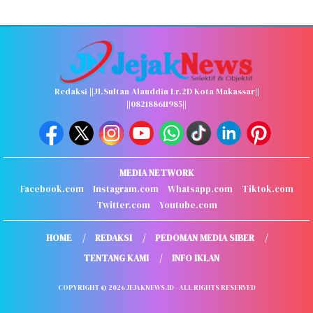
Redaksi ||Jl.Sultan Alauddin Lr.2D Kota Makassar||
||082188611985||
MEDIA NETWORK
Facebook.com
Instagram.com
Whatsapp.com
Tiktok.com
Twitter.com
Youtube.com
HOME
REDAKSI
PEDOMAN MEDIA SIBER
TENTANG KAMI
INFO IKLAN
COPYRIGHT © 2026 JEJAKNEWS.ID - ALL RIGHTS RESERVED