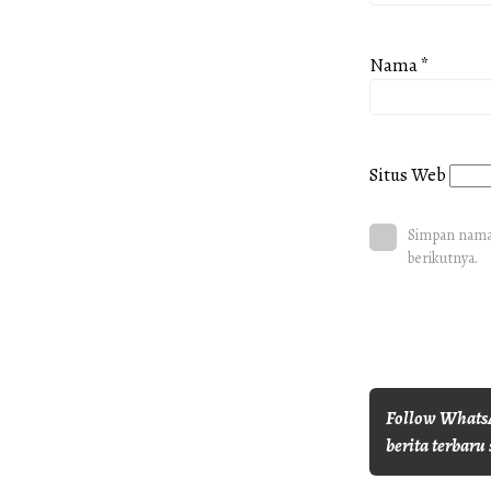
Nama
*
Situs Web
Simpan nama,
berikutnya.
Follow WhatsA
berita terbaru 