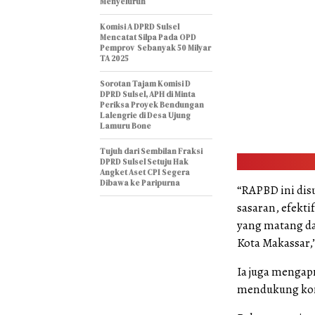
Menyeluruh
Komisi A DPRD Sulsel
Mencatat Silpa Pada OPD
Pemprov Sebanyak 50 Milyar
TA 2025
Sorotan Tajam Komisi D
DPRD Sulsel, APH di Minta
Periksa Proyek Bendungan
Lalengrie di Desa Ujung
Lamuru Bone
Tujuh dari Sembilan Fraksi
DPRD Sulsel Setuju Hak
Angket Aset CPI Segera
Dibawa ke Paripurna
“RAPBD ini disu
sasaran, efekti
yang matang d
Kota Makassar,”
Ia juga mengapr
mendukung kom