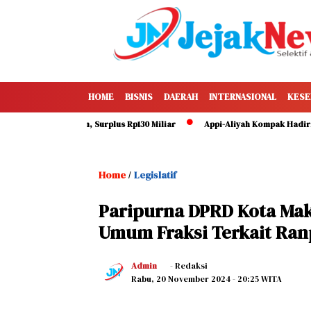
HOME
BISNIS
DAERAH
INTERNASIONAL
KESE
apai 49 Persen, Surplus Rp130 Miliar
Appi-Aliyah Kompak Hadiri HUT k
Home
Legislatif
/
Paripurna DPRD Kota Ma
Umum Fraksi Terkait Ran
Admin
- Redaksi
Rabu, 20 November 2024
- 20:25 WITA