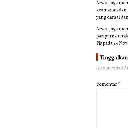
Arwin juga men
keamanan dan k
yang damai dan
Arwin juga men
paripurna tera
Pjs pada 23 No
Tinggalkan
Alamat email A
Komentar
*