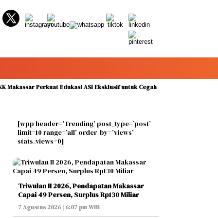
ssar Perkuat Edukasi ASI Eksklusif untuk Cegah Stunting pada Peringatan P
[wpp header=’Trending’ post_type=’post’
limit=10 range=’all’ order_by=’views’
stats_views=0]
Triwulan II 2026, Pendapatan Makassar
Capai 49 Persen, Surplus Rp130 Miliar
7 Agustus 2026 | 6:07 pm WIB