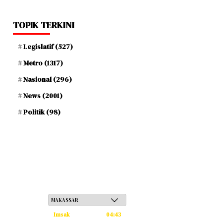
TOPIK TERKINI
Legislatif
(527)
Metro
(1317)
Nasional
(296)
News
(2001)
Politik
(98)
Ahad, 24 Safar 1448 H / 09 Agustus 2026
Imsak
04:43