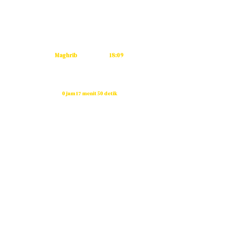
Subuh
04:53
Dzuhur
12:11
Ashar
15:32
Maghrib
18:09
Isya
19:19
Waktu sholat berikutnya dalam:
0 jam 17 menit 50 detik
Sumber: Kemenag