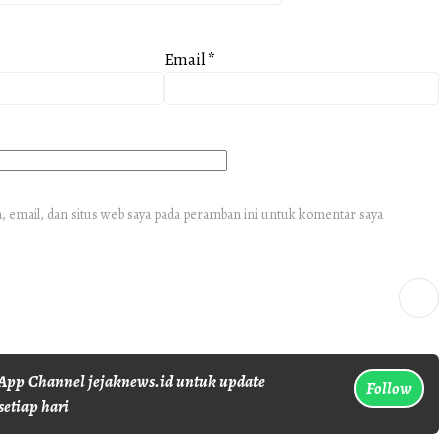
Email
*
 email, dan situs web saya pada peramban ini untuk komentar saya
pp Channel jejaknews.id untuk update
Follow
setiap hari