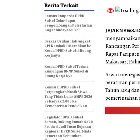
Berita Terkait
Pansus Ranperda DPRD
Sulsel Gelar Rapat
Pengembangan Pelestarian
JEJAKNEWS.ID
Cagar Budaya Sulsel
menyampaikan 
Berkas Usulan Hak Angket
Rancangan Per
CPI Kembali Diserahkan ke
Ketua DPRD Sulsel di Ruang
Rapat Paripurn
Kerjanya
Makassar, Rabu 
Ketua DPRD Sulsel Terima
Kunjungan BNNP Sulsel di
Arwin menegas
Ruang Kerja Nya
peraturan per
Komisi E DPRD Sulsel
Tahun 2014 dan 
Perjuangkan Nasib Siswa
Yang Tidak Lulus SMPB 2026
pemerintahan 
Sebanyak 2.000 Ke
Kementerian Pendidikan
Legislator DPRD Sulsel
Asman, Dukung Rumah Sakit
Provinsi Jadi Pusat Rujukan
Regional, DPRD Sulsel Minta
Pemetaan Kebutuhan