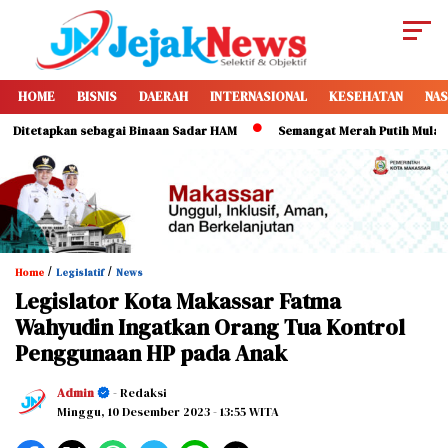
HOME
BISNIS
DAERAH
INTERNASIONAL
KESEHATAN
NAS
etapkan sebagai Binaan Sadar HAM
Semangat Merah Putih Mulai Dikob
/
/
Home
Legislatif
News
Legislator Kota Makassar Fatma
Wahyudin Ingatkan Orang Tua Kontrol
Penggunaan HP pada Anak
Admin
- Redaksi
Minggu, 10 Desember 2023
- 13:55 WITA