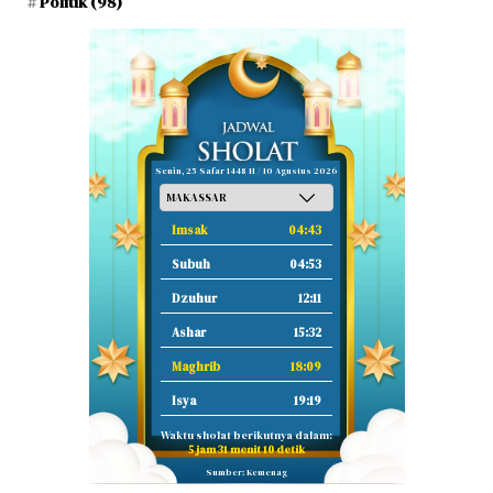
Politik
(98)
Senin, 25 Safar 1448 H / 10 Agustus 2026
Imsak
04:43
Subuh
04:53
Dzuhur
12:11
Ashar
15:32
Maghrib
18:09
Isya
19:19
Waktu sholat berikutnya dalam:
5 jam 31 menit 9 detik
Sumber: Kemenag