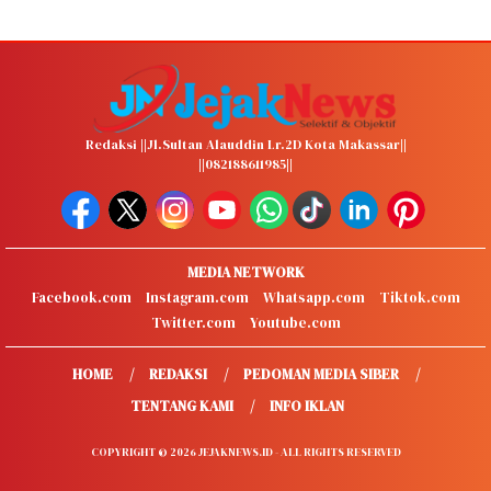
Redaksi ||Jl.Sultan Alauddin Lr.2D Kota Makassar||
||082188611985||
MEDIA NETWORK
Facebook.com
Instagram.com
Whatsapp.com
Tiktok.com
Twitter.com
Youtube.com
HOME
REDAKSI
PEDOMAN MEDIA SIBER
TENTANG KAMI
INFO IKLAN
COPYRIGHT © 2026 JEJAKNEWS.ID - ALL RIGHTS RESERVED