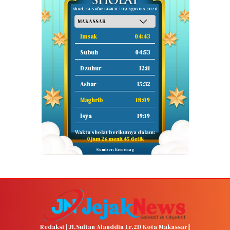
Ahad, 24 Safar 1448 H / 09 Agustus 2026
Imsak
04:43
Subuh
04:53
Dzuhur
12:11
Ashar
15:32
Maghrib
18:09
Isya
19:19
Waktu sholat berikutnya dalam:
0 jam 26 menit 44 detik
Sumber: Kemenag
Redaksi ||Jl.Sultan Alauddin Lr.2D Kota Makassar||