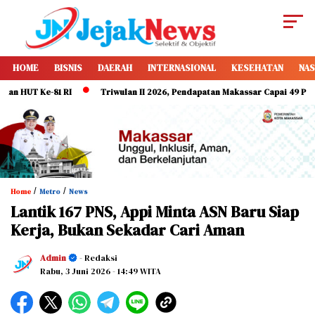
HOME
BISNIS
DAERAH
INTERNASIONAL
KESEHATAN
NAS
Ke-81 RI
Triwulan II 2026, Pendapatan Makassar Capai 49 Persen, Surpl
/
/
Home
Metro
News
Lantik 167 PNS, Appi Minta ASN Baru Siap
Kerja, Bukan Sekadar Cari Aman
Admin
- Redaksi
Rabu, 3 Juni 2026
- 14:49 WITA