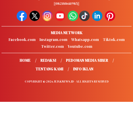
||082188611985||
MEDIA NETWORK
Facebook.com
Instagram.com
Whatsapp.com
Tiktok.com
Twitter.com
Youtube.com
HOME
REDAKSI
PEDOMAN MEDIA SIBER
TENTANG KAMI
INFO IKLAN
COPYRIGHT © 2026 JEJAKNEWS.ID - ALL RIGHTS RESERVED