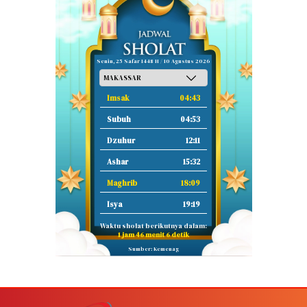
Senin, 25 Safar 1448 H / 10 Agustus 2026
Imsak
04:43
Subuh
04:53
Dzuhur
12:11
Ashar
15:32
Maghrib
18:09
Isya
19:19
Waktu sholat berikutnya dalam:
1 jam 46 menit 6 detik
Sumber: Kemenag