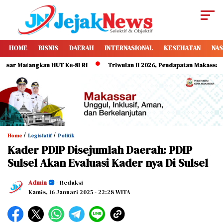
HOME
BISNIS
DAERAH
INTERNASIONAL
KESEHATAN
NAS
 Matangkan HUT Ke-81 RI
Triwulan II 2026, Pendapatan Makassar Capai
/
/
Home
Legislatif
Politik
Kader PDIP Disejumlah Daerah: PDIP
Sulsel Akan Evaluasi Kader nya Di Sulsel
Admin
- Redaksi
Kamis, 16 Januari 2025
- 22:28 WITA