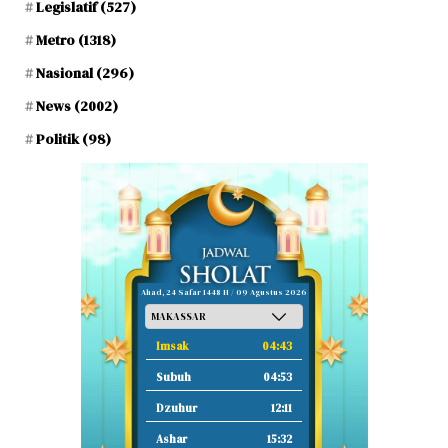
Legislatif
(527)
Metro
(1318)
Nasional
(296)
News
(2002)
Politik
(98)
Ahad, 24 Safar 1448 H / 09 Agustus 2026
Imsak
04:43
Subuh
04:53
Dzuhur
12:11
Ashar
15:32