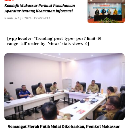
Kominfo Makassar Perkuat Pemahaman
Aparatur tentang Keamanan Informasi
Kamis, 6 Agu 2026 - 15:48 WITA
[wpp header=’Trending’ post_type=’post’ limit=10
range=’all’ order_by=’views’ stats_views=0]
Semangat Merah Putih Mulai Dikobarkan, Pemkot Makassar