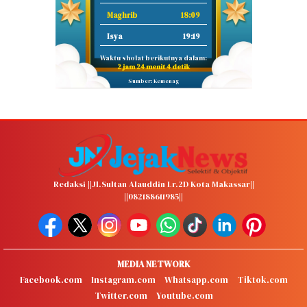
Maghrib
18:09
Isya
19:19
Waktu sholat berikutnya dalam:
2 jam 24 menit 3 detik
Sumber: Kemenag
Redaksi ||Jl.Sultan Alauddin Lr.2D Kota Makassar||
||082188611985||
MEDIA NETWORK
Facebook.com
Instagram.com
Whatsapp.com
Tiktok.com
Twitter.com
Youtube.com