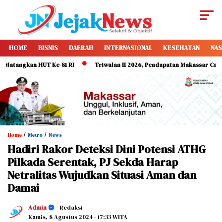
HOME
BISNIS
DAERAH
INTERNASIONAL
KESEHATAN
NAS
ngkan HUT Ke-81 RI
Triwulan II 2026, Pendapatan Makassar Capai 49 Pe
/
/
Home
Metro
News
Hadiri Rakor Deteksi Dini Potensi ATHG
Pilkada Serentak, PJ Sekda Harap
Netralitas Wujudkan Situasi Aman dan
Damai
Admin
- Redaksi
Kamis, 8 Agustus 2024
- 17:33 WITA